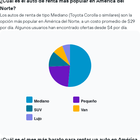
de
¿Cuál es el auto de renta más popular en América del
eje
renta
Norte?
X
de
que
Los autos de renta de tipo Mediano (Toyota Corolla o similares) son la
autos
indica
opción más popular en América del Norte, a un costo promedio de $29
más
la
por día. Algunos usuarios han encontrado ofertas desde $4 por día.
económicas
cantidad
de
de
las
días
últimas
Pie
Chart
previos
graphic.
chart
72
a
with
horas.
la
5
El
reserva.
slices.
gráfico
El
muestra
gráfico
El
1
muestra
siguiente
eje
1
gráfico
X
eje
muestra
que
Mediano
Pequeño
Y
el
indica
que
precio
SUV
Van
las
indica
promedio
Lujo
4
End
el
de
empresas
of
precio
los
interactive
más
promedio
tipos
chart
baratas
de
de
¿Cuál es el mes más barato para rentar un auto en América