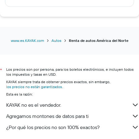
Renta de autos en Guadalajara
Renta de autos en Newark
Renta de autos en Chicago
Renta de autos en Atlanta
Renta de autos en Washington D. C.
www.es.KAYAK.com
Autos
Renta de autos América del Norte
Renta de autos en Denver
Renta de autos en San Francisco
Renta de autos en Toronto
Los precios son por persona, para los boletos electrónicos, e incluyen todos
*
los impuestos y tasas en USD.
Renta de autos en Dallas
KAYAK siempre trata de obtener precios exactos, sin embargo,
Renta de autos en Parque Nacional de Banff
los precios no están garantizados
.
Renta de autos en Mont Sainte-Anne
Esta es la razón:
Renta de autos en Muskoka, Sonda de Parry y Parque
KAYAK no es el vendedor.
Algonquin
Agregamos montones de datos para ti
Renta de autos en Laurentides
Renta de autos en Sunshine Coast
¿Por qué los precios no son 100% exactos?
Renta de autos en Isla de Vancouver