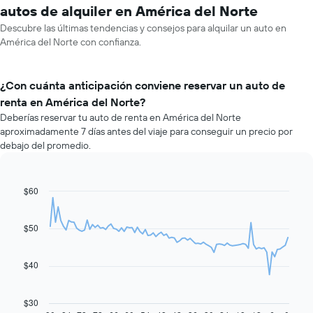
autos de alquiler en América del Norte
Descubre las últimas tendencias y consejos para alquilar un auto en
América del Norte con confianza.
¿Con cuánta anticipación conviene reservar un auto de
renta en América del Norte?
Deberías reservar tu auto de renta en América del Norte
aproximadamente 7 días antes del viaje para conseguir un precio por
debajo del promedio.
$60
Line
Chart
graphic.
chart
with
91
$50
data
points.
$40
El
siguiente
gráfico
$30