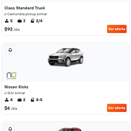
Class Standard Truck
o Camioneta pickup similar
5
3
2/4
$92
Ver oferta
/día
Nissan Kicks
o SUV similar
4
2
4-5
$6
Ver oferta
/día