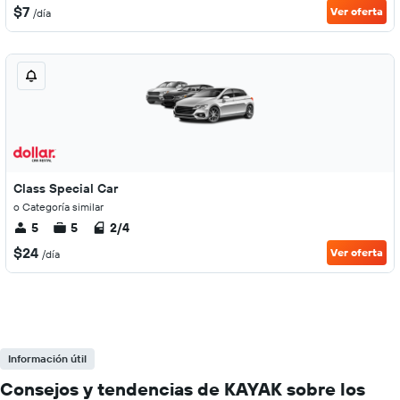
$7
Ver oferta
/día
Class Special Car
o Categoría similar
5
5
2/4
$24
Ver oferta
/día
Información útil
Consejos y tendencias de KAYAK sobre los