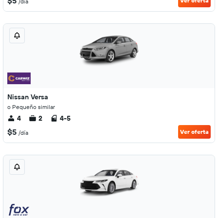
$5
Ver oferta
/día
Nissan Versa
o Pequeño similar
4
2
4-5
$5
Ver oferta
/día