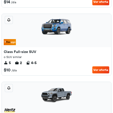
$14
Ver oferta
/día
Class Full-size SUV
o SUV similar
5
2
4-5
$10
Ver oferta
/día