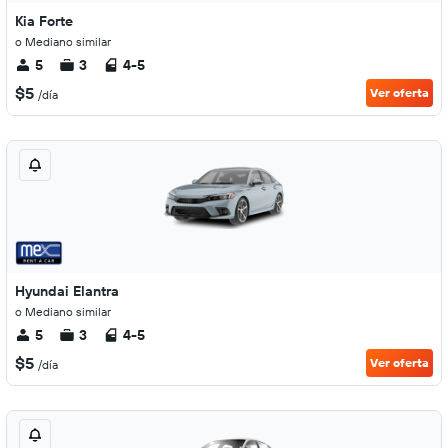
Kia Forte
o Mediano similar
5
3
4-5
$5
Ver oferta
/día
Hyundai Elantra
o Mediano similar
5
3
4-5
$5
Ver oferta
/día