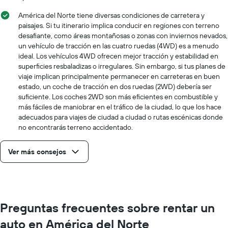
precio
más
América del Norte tiene diversas condiciones de carretera y
barato
paisajes. Si tu itinerario implica conducir en regiones con terreno
de
desafiante, como áreas montañosas o zonas con inviernos nevados,
un
un vehículo de tracción en las cuatro ruedas (4WD) es a menudo
auto
ideal. Los vehículos 4WD ofrecen mejor tracción y estabilidad en
de
superficies resbaladizas o irregulares. Sin embargo, si tus planes de
renta
viaje implican principalmente permanecer en carreteras en buen
por
estado, un coche de tracción en dos ruedas (2WD) debería ser
empresa.
suficiente. Los coches 2WD son más eficientes en combustible y
más fáciles de maniobrar en el tráfico de la ciudad, lo que los hace
adecuados para viajes de ciudad a ciudad o rutas escénicas donde
no encontrarás terreno accidentado.
Ver más consejos
Preguntas frecuentes sobre rentar un
auto en América del Norte