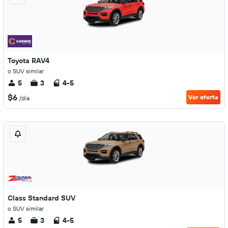
Toyota RAV4
o SUV similar
5
3
4-5
$6
Ver oferta
/día
Class Standard SUV
o SUV similar
5
3
4-5