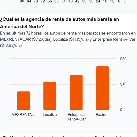
muestra
90
84
78
72
66
60
54
48
42
36
30
24
18
12
6
0
End
of
cómo
interactive
varía
chart
el
¿Cuál es la agencia de renta de autos más barata en
precio
América del Norte?
de
En las últimas 72 horas, los autos de renta más baratos se encontraron en
un
MEXRENTACAR ($7,29/día), Localiza ($11,15/día) y Enterprise Rent-A-Car
auto
($13,82/día).
de
renta
a
$20
medida
Bar
Chart
que
graphic.
chart
with
se
4
acerca
$10
bars.
la
fecha
El
de
siguiente
la
gráfico
0
reserva.
muestra
MEXRENTA…
Localiza
Enterprise
Easirent
El
Rent-A-Car
las
End
gráfico
of
cuatro
interactive
muestra
empresas
chart
1