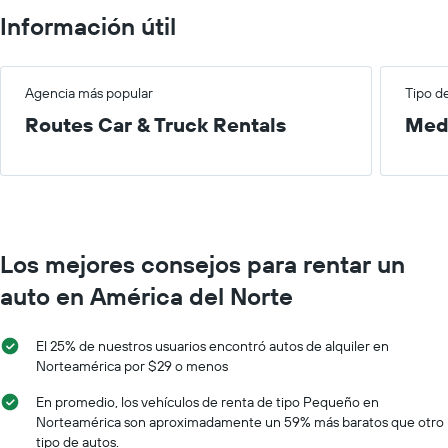
indica
El
Información útil
el
gráfico
precio
muestra
promedio
1
de
eje
Agencia más popular
Tipo d
un
X
auto
Routes Car & Truck Rentals
Med
que
de
indica
renta
las
por
empresas
día.
de
renta
de
Los mejores consejos para rentar un
autos.
El
auto en América del Norte
gráfico
muestra
1
El 25% de nuestros usuarios encontró autos de alquiler en
eje
Norteamérica por $29 o menos
Y
que
En promedio, los vehículos de renta de tipo Pequeño en
indica
Norteamérica son aproximadamente un 59% más baratos que otro
el
tipo de autos.