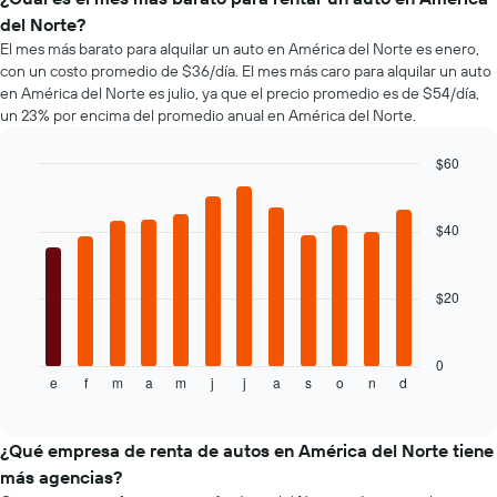
de
un
autos
del Norte?
renta
auto
más
El mes más barato para alquilar un auto en América del Norte es enero,
de
de
populares.
con un costo promedio de $36/día. El mes más caro para alquilar un auto
autos
renta.
El
en América del Norte es julio, ya que el precio promedio es de $54/día,
gráfico
un 23% por encima del promedio anual en América del Norte.
muestra
1
$60
eje
Bar
Chart
Y
graphic.
chart
que
with
$40
indica
12
bars.
el
precio
$20
El
más
siguiente
barato
gráfico
de
muestra
0
un
e
f
m
a
m
j
j
a
s
o
n
d
el
End
auto
of
precio
de
interactive
promedio
chart
renta
de
¿Qué empresa de renta de autos en América del Norte tiene
por
un
empresa.
más agencias?
auto