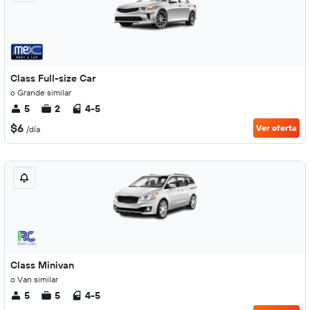
Class Full-size Car
o Grande similar
5
2
4-5
$6
Ver oferta
/día
Class Minivan
o Van similar
5
5
4-5