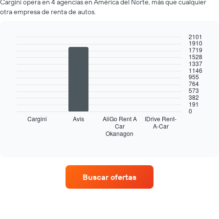
Cargini opera en 4 agencias en América del Norte, más que cualquier
de
otra empresa de renta de autos.
renta
por
mes.
2101
1910
El
Bar
Chart
1719
gráfico
graphic.
chart
1528
muestra
with
1337
1146
4
1
955
bars.
eje
764
X
573
El
382
que
191
siguiente
indica
0
gráfico
los
Cargini
Avis
AliGo Rent A
IDrive Rent-
muestra
Car
A-Car
meses
Okanagon
las
End
del
of
cuatro
año.
interactive
empresas
chart
El
de
gráfico
renta
muestra
Buscar ofertas
de
1
autos
eje
con
Y
más
que
sucursales.