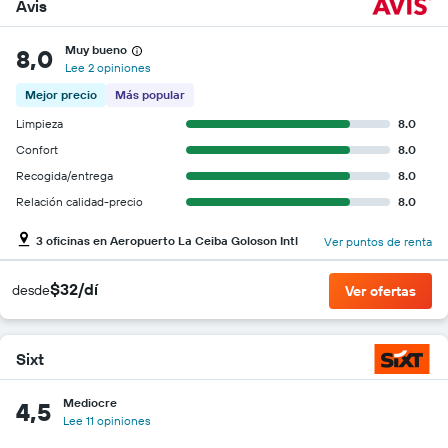
Avis
Muy bueno
8,0
Lee 2 opiniones
Mejor precio
Más popular
Limpieza
8.0
Confort
8.0
Recogida/entrega
8.0
Relación calidad-precio
8.0
3 oficinas en Aeropuerto La Ceiba Goloson Intl
Ver puntos de renta
$32/dí
desde
Ver ofertas
Sixt
Mediocre
4,5
Lee 11 opiniones