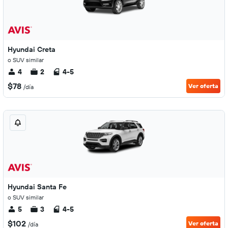
Hyundai Creta
o SUV similar
4
2
4-5
$78
Ver oferta
/día
Hyundai Santa Fe
o SUV similar
5
3
4-5
$102
Ver oferta
/día