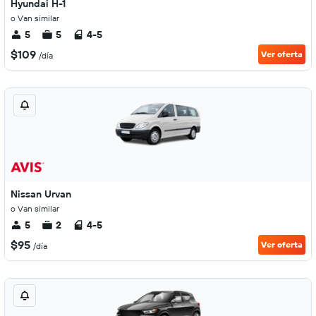
Hyundai H-1
o Van similar
5
5
4-5
$109
Ver oferta
/día
Nissan Urvan
o Van similar
5
2
4-5
$95
Ver oferta
/día