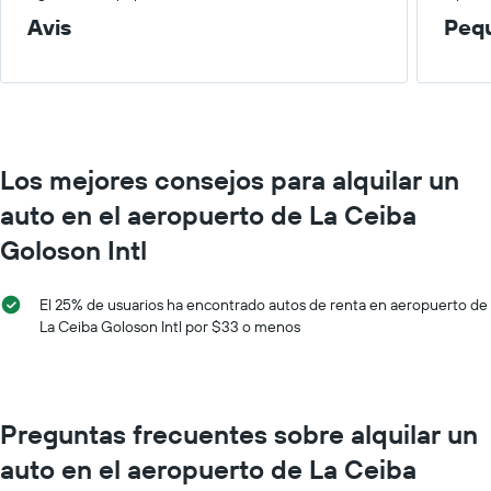
X
Avis
Peq
que
indica
las
empresas
de
renta
de
Los mejores consejos para alquilar un
autos.
El
auto en el aeropuerto de La Ceiba
gráfico
muestra
Goloson Intl
1
eje
Y
El 25% de usuarios ha encontrado autos de renta en aeropuerto de
que
La Ceiba Goloson Intl por $33 o menos
indica
el
precio
más
Preguntas frecuentes sobre alquilar un
barato
de
auto en el aeropuerto de La Ceiba
un