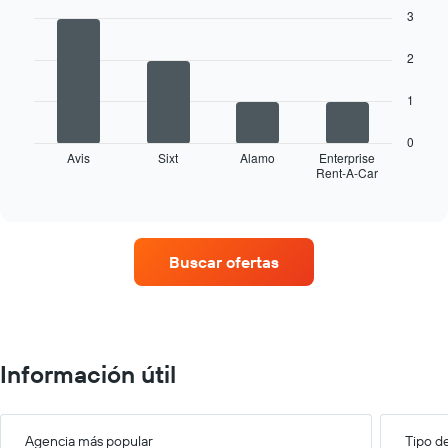
graphic.
chart
3
with
4
2
bars.
El
1
siguiente
gráfico
0
muestra
Avis
Sixt
Alamo
Enterprise
Rent-A-Car
las
End
of
cuatro
interactive
empresas
chart
de
renta
Buscar ofertas
de
autos
con
más
sucursales.
El
Información útil
gráfico
muestra
1
eje
Agencia más popular
Tipo d