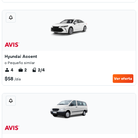
Hyundai Accent
o Pequeño similar
4
2
2/4
$58
Ver oferta
/día