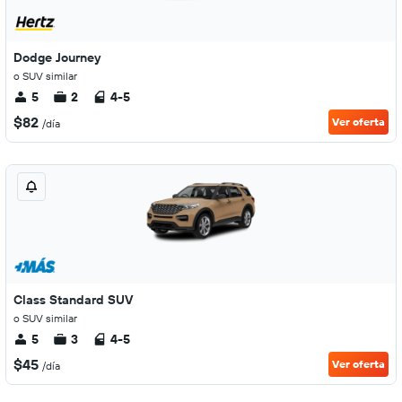
Dodge Journey
o SUV similar
5
2
4-5
$82
Ver oferta
/día
Class Standard SUV
o SUV similar
5
3
4-5
$45
Ver oferta
/día