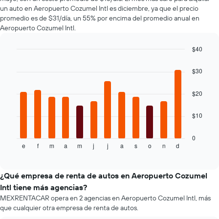
El
un auto en Aeropuerto Cozumel Intl es diciembre, ya que el precio
renta.
gráfico
promedio es de $31/día, un 55% por encima del promedio anual en
muestra
Aeropuerto Cozumel Intl.
1
eje
$40
Y
Bar
Chart
que
graphic.
chart
$30
indica
with
el
12
bars.
precio
$20
más
El
barato
$10
siguiente
de
gráfico
un
muestra
0
auto
e
f
m
a
m
j
j
a
s
o
n
d
el
End
de
of
precio
renta
interactive
promedio
chart
por
de
¿Qué empresa de renta de autos en Aeropuerto Cozumel
empresa.
un
Intl tiene más agencias?
auto
MEXRENTACAR opera en 2 agencias en Aeropuerto Cozumel Intl, más
de
que cualquier otra empresa de renta de autos.
renta