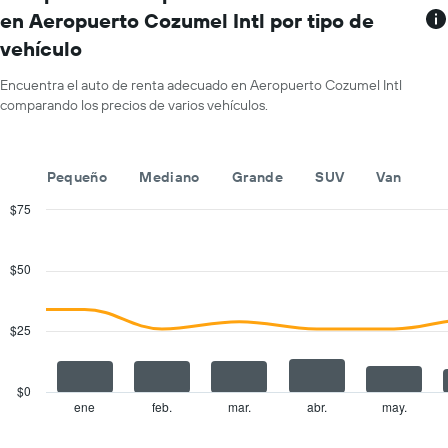
muestra
promedio
en Aeropuerto Cozumel Intl por tipo de
1
de
vehículo
eje
un
X
auto
que
Encuentra el auto de renta adecuado en Aeropuerto Cozumel Intl
de
indica
comparando los precios de varios vehículos.
renta
las
por
empresas
día.
de
Pequeño
Mediano
Grande
SUV
Van
renta
de
$75
autos.
Combination
Chart
El
graphic.
chart
gráfico
with
$50
muestra
2
1
data
series.
eje
$25
Y
The
que
chart
indica
has
el
$0
1
precio
ene
feb.
mar.
abr.
may.
End
of
X
más
interactive
axis
barato
chart