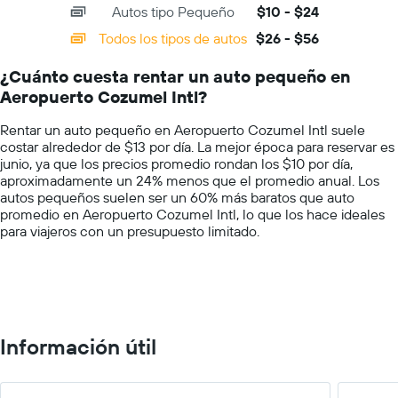
Autos tipo Pequeño
$10 - $24
displaying
de
categories.
un
Todos los tipos de autos
$26 - $56
Range:
auto
14
de
¿Cuánto cuesta rentar un auto pequeño en
categories.
renta
Aeropuerto Cozumel Intl?
The
por
chart
empresa.
Rentar un auto pequeño en Aeropuerto Cozumel Intl suele
has
costar alrededor de $13 por día. La mejor época para reservar es
1
junio, ya que los precios promedio rondan los $10 por día,
Y
aproximadamente un 24% menos que el promedio anual. Los
axis
autos pequeños suelen ser un 60% más baratos que auto
displaying
promedio en Aeropuerto Cozumel Intl, lo que los hace ideales
values.
para viajeros con un presupuesto limitado.
Range:
0
to
75.
Información útil