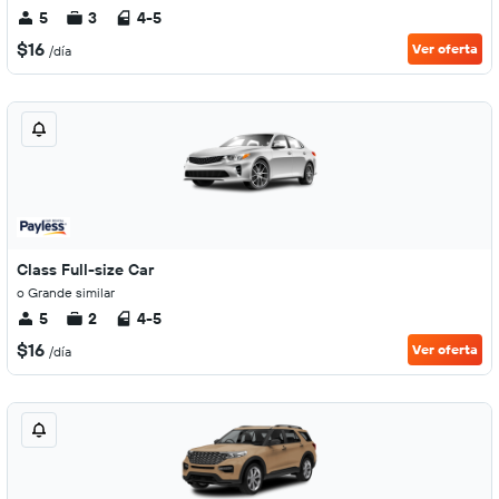
5
3
4-5
$16
Ver oferta
/día
Class Full-size Car
o Grande similar
5
2
4-5
$16
Ver oferta
/día