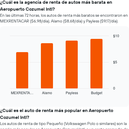
el
¿Cuál es la agencia de renta de autos más barata en
precio
Aeropuerto Cozumel Intl?
de
En las últimas 72 horas, los autos de renta más baratos se encontraron en
un
MEXRENTACAR ($6,98/día), Alamo ($8,68/día) y Payless ($9,17/día).
auto
de
renta
$10
a
Bar
Chart
medida
graphic.
chart
que
with
se
4
bars.
acerca
$5
la
El
fecha
siguiente
de
gráfico
la
muestra
reserva.
0
MEXRENTA…
Alamo
Payless
Budget
las
End
El
of
cuatro
gráfico
interactive
empresas
muestra
chart
de
1
¿Cuál es el auto de renta más popular en Aeropuerto
renta
eje
Cozumel Intl?
de
X
Los autos de renta de tipo Pequeño (Volkswagen Polo o similares) son la
autos
que