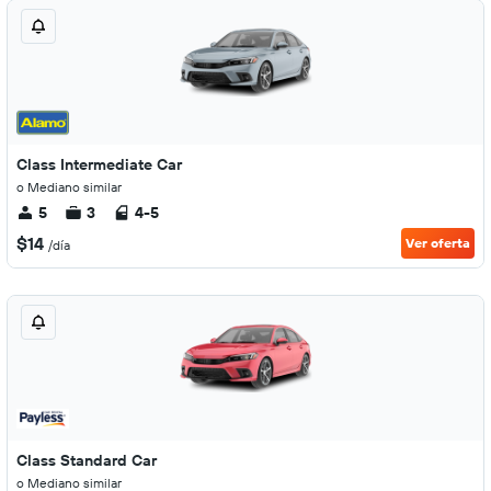
Class Intermediate Car
o Mediano similar
5
3
4-5
$14
Ver oferta
/día
Class Standard Car
o Mediano similar