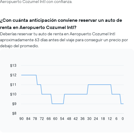
Aeropuerto Cozumel Intl con confianza.
¿Con cuánta anticipación conviene reservar un auto de
renta en Aeropuerto Cozumel Intl?
Deberías reservar tu auto de renta en Aeropuerto Cozumel Intl
aproximadamente 63 días antes del viaje para conseguir un precio por
debajo del promedio.
$13
Line
Chart
graphic.
chart
$12
with
91
$11
data
points.
$10
El
$9
siguiente
gráfico
$8
muestra
90
84
78
72
66
60
54
48
42
36
30
24
18
12
6
0
End
of
cómo
interactive
varía
chart