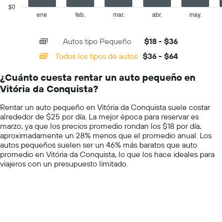
que
has
$0
indica
1
ene
feb.
mar.
abr.
may.
End
el
of
X
precio
interactive
axis
chart
más
Autos tipo Pequeño
$18 - $36
displaying
barato
categories.
Todos los tipos de autos
$36 - $64
de
Range:
un
14
auto
¿Cuánto cuesta rentar un auto pequeño en
categories.
de
Vitória da Conquista?
The
renta
chart
por
Rentar un auto pequeño en Vitória da Conquista suele costar
has
empresa.
alrededor de $25 por día. La mejor época para reservar es
1
marzo, ya que los precios promedio rondan los $18 por día,
Y
aproximadamente un 28% menos que el promedio anual. Los
axis
autos pequeños suelen ser un 46% más baratos que auto
displaying
promedio en Vitória da Conquista, lo que los hace ideales para
values.
viajeros con un presupuesto limitado.
Range:
0
to
75.