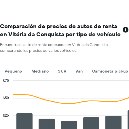
con
Y
más
que
sucursales.
indica
El
el
gráfico
Comparación de precios de autos de renta
precio
muestra
promedio
en Vitória da Conquista por tipo de vehículo
1
de
eje
un
Encuentra el auto de renta adecuado en Vitória da Conquista
X
auto
comparando los precios de varios vehículos.
que
de
indica
renta
las
por
empresas
día.
Pequeño
Mediano
SUV
Van
Camioneta pickup
de
renta
$75
de
Combination
Chart
autos.
graphic.
chart
with
El
$50
2
gráfico
data
muestra
series.
1
$25
eje
The
Y
chart