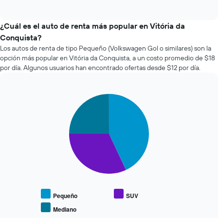
muestra
of
cuatro
1
interactive
empresas
chart
eje
de
¿Cuál es el auto de renta más popular en Vitória da
X
renta
Conquista?
que
de
indica
Los autos de renta de tipo Pequeño (Volkswagen Gol o similares) son la
autos
la
opción más popular en Vitória da Conquista, a un costo promedio de $18
más
cantidad
por día. Algunos usuarios han encontrado ofertas desde $12 por día.
económicas
de
de
días
las
previos
últimas
Pie
Chart
a
graphic.
chart
72
la
with
horas.
reserva.
3
El
El
slices.
gráfico
gráfico
muestra
muestra
El
1
1
siguiente
eje
eje
gráfico
X
Y
muestra
que
que
el
indica
indica
precio
Pequeño
SUV
las
el
promedio
Mediano
4
precio
End
de