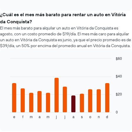
empresas
of
promedio
los
interactive
más
de
tipos
chart
baratas
un
de
¿Cuál es el mes más barato para rentar un auto en Vitória
de
auto
autos
da Conquista?
renta
de
más
El mes más barato para alquilar un auto en Vitória da Conquista es
de
renta.
populares.
agosto, con un costo promedio de $19/día. El mes más caro para alquilar
autos
El
un auto en Vitória da Conquista es junio, ya que el precio promedio es de
gráfico
$39/día, un 50% por encima del promedio anual en Vitória da Conquista.
muestra
1
$60
eje
Bar
Chart
Y
graphic.
chart
que
with
$40
indica
12
bars.
el
precio
$20
El
más
siguiente
barato
gráfico
de
muestra
0
un
e
f
m
a
m
j
j
a
s
o
n
d
el
End
auto
of
precio
de
interactive
promedio
chart
renta