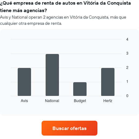
de
¿Qué empresa de renta de autos en Vitória da Conquista
por
un
empresa.
tiene más agencias?
auto
Avis y National operan 2 agencias en Vitória da Conquista, más que
de
cualquier otra empresa de renta.
renta
por
mes.
4
El
Bar
Chart
gráfico
graphic.
chart
3
muestra
with
4
1
bars.
eje
2
X
El
que
1
siguiente
indica
gráfico
los
muestra
0
meses
Avis
National
Budget
Hertz
las
End
del
of
cuatro
año.
interactive
empresas
chart
El
de
gráfico
renta
muestra
Buscar ofertas
de
1
autos
eje