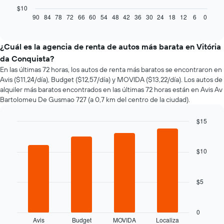
gráfico
$10
muestra
90
84
78
72
66
60
54
48
42
36
30
24
18
12
6
0
End
of
cómo
interactive
varía
chart
el
¿Cuál es la agencia de renta de autos más barata en Vitória
precio
da Conquista?
de
En las últimas 72 horas, los autos de renta más baratos se encontraron en
un
Avis ($11,24/día), Budget ($12,57/día) y MOVIDA ($13,22/día). Los autos de
auto
alquiler más baratos encontrados en las últimas 72 horas están en Avis Av
de
Bartolomeu De Gusmao 727 (a 0,7 km del centro de la ciudad).
renta
a
medida
$15
que
Bar
Chart
se
graphic.
chart
with
acerca
$10
4
la
bars.
fecha
de
$5
El
la
siguiente
reserva.
gráfico
El
muestra
0
gráfico
Avis
Budget
MOVIDA
Localiza
las
End