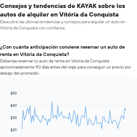
Consejos y tendencias de KAYAK sobre los
autos de alquiler en Vitória da Conquista
Descubre las últimas tendencias y consejos para alquilar un auto en
Vitória da Conquista con confianza.
¿Con cuánta anticipación conviene reservar un auto de
renta en Vitória da Conquista?
Deberías reservar tu auto de renta en Vitória da Conquista
aproximadamente 90 días antes del viaje para conseguir un precio por
debajo del promedio.
$50
Line
Chart
graphic.
chart
with
$40
91
data
$30
points.
El
$20
siguiente