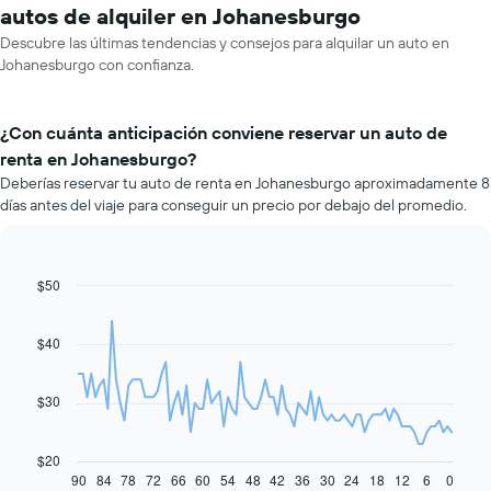
autos de alquiler en Johanesburgo
Descubre las últimas tendencias y consejos para alquilar un auto en
Johanesburgo con confianza.
¿Con cuánta anticipación conviene reservar un auto de
renta en Johanesburgo?
Deberías reservar tu auto de renta en Johanesburgo aproximadamente 8
días antes del viaje para conseguir un precio por debajo del promedio.
$50
Line
Chart
graphic.
chart
with
91
$40
data
points.
$30
El
siguiente
gráfico
$20
muestra
90
84
78
72
66
60
54
48
42
36
30
24
18
12
6
0
End