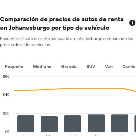
más
que
sucursales.
indica
El
el
gráfico
Comparación de precios de autos de renta
precio
muestra
promedio
en Johanesburgo por tipo de vehículo
1
de
eje
un
Encuentra el auto de renta adecuado en Johanesburgo comparando los
X
auto
precios de varios vehículos.
que
de
indica
renta
las
por
empresas
día.
Pequeño
Mediano
Grande
SUV
Van
Camio
de
renta
$60
de
Combination
Chart
autos.
graphic.
chart
with
El
$40
2
gráfico
data
muestra
series.
1
$20
eje
The
Y
chart
que
has
$0
indica