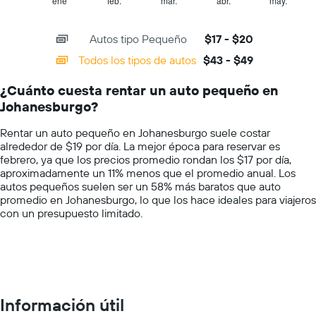
1
ene
feb.
mar.
abr.
may.
End
el
of
X
precio
interactive
axis
chart
más
Autos tipo Pequeño
$17 - $20
displaying
barato
categories.
Todos los tipos de autos
$43 - $49
de
Range:
un
14
auto
¿Cuánto cuesta rentar un auto pequeño en
categories.
de
Johanesburgo?
The
renta
chart
por
Rentar un auto pequeño en Johanesburgo suele costar
has
empresa.
alrededor de $19 por día. La mejor época para reservar es
1
febrero, ya que los precios promedio rondan los $17 por día,
Y
aproximadamente un 11% menos que el promedio anual. Los
axis
autos pequeños suelen ser un 58% más baratos que auto
displaying
promedio en Johanesburgo, lo que los hace ideales para viajeros
values.
con un presupuesto limitado.
Range:
0
to
60.
Información útil