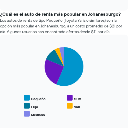
of
cómo
interactive
varía
chart
el
¿Cuál es el auto de renta más popular en Johanesburgo?
precio
Los autos de renta de tipo Pequeño (Toyota Yaris o similares) son la
de
opción más popular en Johanesburgo, a un costo promedio de $21 por
un
día. Algunos usuarios han encontrado ofertas desde $11 por día.
auto
de
renta
Pie
a
Chart
graphic.
chart
medida
with
que
5
se
slices.
acerca
la
El
fecha
siguiente
de
gráfico
la
muestra
Pequeño
SUV
reserva.
el
El
precio
Lujo
Van
gráfico
promedio
Mediano
muestra
End
de
of
1
los
interactive
eje
chart