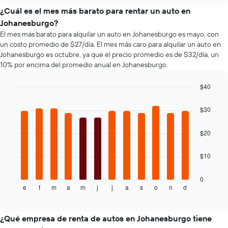
tipos
X
de
¿Cuál es el mes más barato para rentar un auto en
que
autos
Johanesburgo?
indica
más
El mes más barato para alquilar un auto en Johanesburgo es mayo, con
la
populares.
un costo promedio de $27/día. El mes más caro para alquilar un auto en
cantidad
Johanesburgo es octubre, ya que el precio promedio es de $32/día, un
de
10% por encima del promedio anual en Johanesburgo.
días
previos
a
$40
la
Bar
Chart
reserva.
graphic.
chart
$30
El
with
12
gráfico
bars.
muestra
$20
1
El
eje
$10
siguiente
Y
gráfico
que
muestra
0
indica
e
f
m
a
m
j
j
a
s
o
n
d
el
End
el
of
precio
precio
interactive
promedio
chart
promedio
de
¿Qué empresa de renta de autos en Johanesburgo tiene
de
un