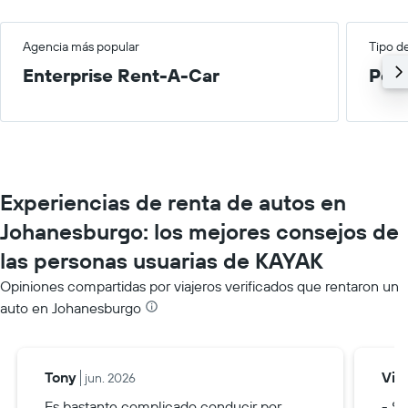
Agencia más popular
Tipo d
Enterprise Rent-A-Car
Peq
Experiencias de renta de autos en
Johanesburgo: los mejores consejos de
las personas usuarias de KAYAK
Opiniones compartidas por viajeros verificados que rentaron un
auto en Johanesburgo
Tony
Via
jun. 2026
Es bastante complicado conducir por
- Si