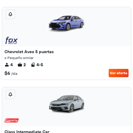
Chevrolet Aveo 5 puertas
o Pequeño similar
4
2
4-5
$6
Ver oferta
/día
Class Intermediate Car