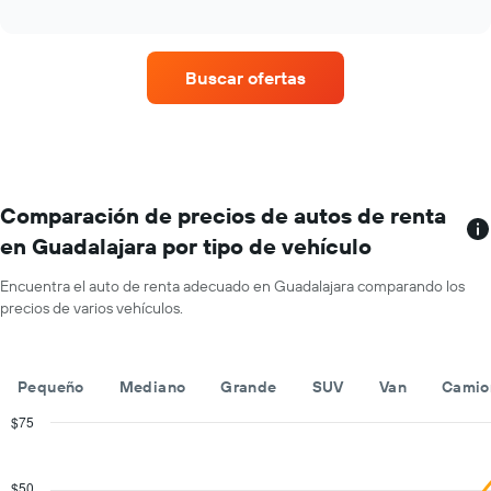
cuatro
año.
interactive
empresas
chart
El
de
gráfico
renta
muestra
Buscar ofertas
de
1
autos
eje
con
Y
más
que
sucursales.
indica
El
el
gráfico
Comparación de precios de autos de renta
precio
muestra
promedio
en Guadalajara por tipo de vehículo
1
de
eje
un
Encuentra el auto de renta adecuado en Guadalajara comparando los
X
auto
precios de varios vehículos.
que
de
indica
renta
las
por
empresas
día.
Pequeño
Mediano
Grande
SUV
Van
Camio
de
renta
$75
de
Combination
Chart
autos.
graphic.
chart
with
El
$50