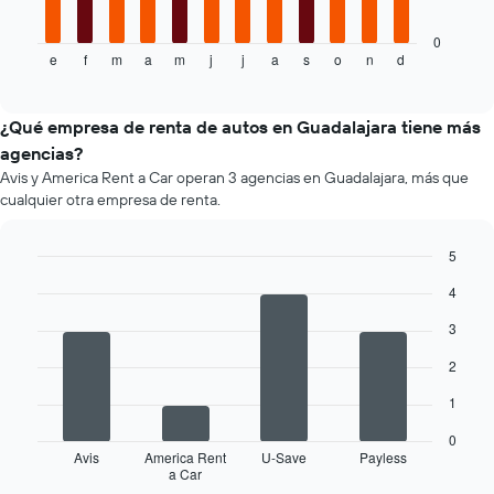
más
gráfico
barato
muestra
0
de
e
f
m
a
m
j
j
a
s
o
n
d
el
End
un
of
precio
interactive
auto
promedio
chart
de
de
¿Qué empresa de renta de autos en Guadalajara tiene más
renta
un
agencias?
por
auto
empresa.
Avis y America Rent a Car operan 3 agencias en Guadalajara, más que
de
cualquier otra empresa de renta.
renta
por
mes.
5
El
Bar
Chart
gráfico
4
graphic.
chart
muestra
with
3
4
1
bars.
eje
2
X
El
que
1
siguiente
indica
gráfico
los
0
muestra
Avis
America Rent
U-Save
Payless
meses
a Car
las
End
del
of