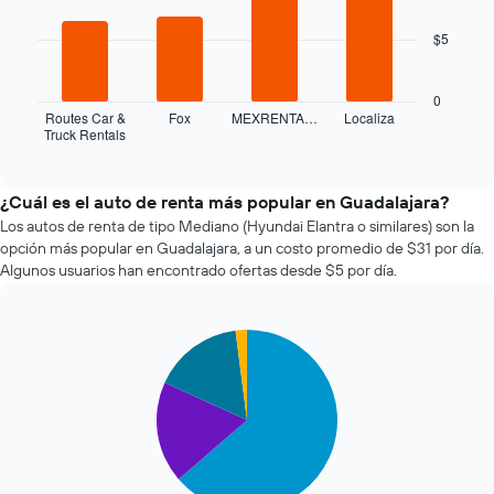
bars.
de
la
$5
El
reserva.
siguiente
El
gráfico
0
gráfico
muestra
Routes Car &
Fox
MEXRENTA…
Localiza
muestra
Truck Rentals
las
End
1
of
cuatro
eje
interactive
empresas
chart
X
de
¿Cuál es el auto de renta más popular en Guadalajara?
que
renta
Los autos de renta de tipo Mediano (Hyundai Elantra o similares) son la
indica
de
la
opción más popular en Guadalajara, a un costo promedio de $31 por día.
autos
cantidad
Algunos usuarios han encontrado ofertas desde $5 por día.
más
de
económicas
días
de
previos
Pie
Chart
las
a
graphic.
chart
últimas
la
with
72
reserva.
4
horas.
slices.
El
El
gráfico
gráfico
El
muestra
muestra
siguiente
1
1