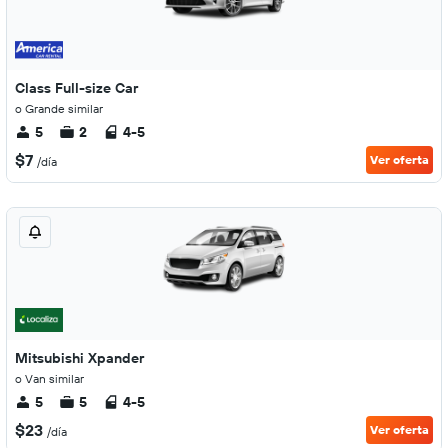
Class Full-size Car
o Grande similar
5
2
4-5
$7
Ver oferta
/día
Mitsubishi Xpander
o Van similar
5
5
4-5
$23
Ver oferta
/día