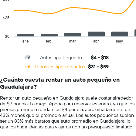
2
gráfico
data
muestra
series.
1
$25
eje
The
Y
chart
que
has
$0
indica
1
ene
feb.
mar.
abr.
may.
End
el
of
X
precio
interactive
axis
chart
más
Autos tipo Pequeño
$4 - $18
displaying
barato
categories.
Todos los tipos de autos
$31 - $59
de
Range:
un
14
auto
¿Cuánto cuesta rentar un auto pequeño en
categories.
de
Guadalajara?
The
renta
chart
por
Rentar un auto pequeño en Guadalajara suele costar alrededor
has
empresa.
de $7 por día. La mejor época para reservar es enero, ya que los
1
precios promedio rondan los $4 por día, aproximadamente un
Y
43% menos que el promedio anual. Los autos pequeños suelen
axis
ser un 83% más baratos que auto promedio en Guadalajara, lo
displaying
que los hace ideales para viajeros con un presupuesto limitado.
values.
Range: