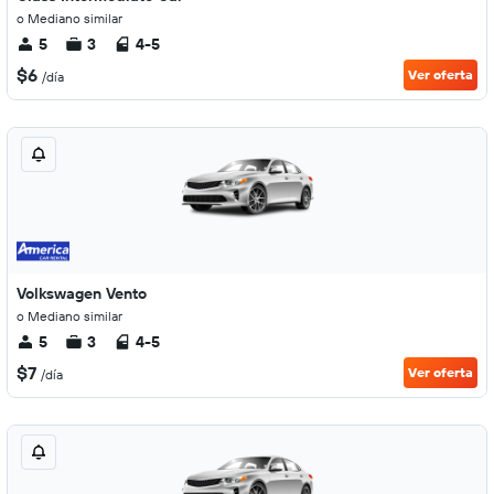
o Mediano similar
5
3
4-5
$6
Ver oferta
/día
Volkswagen Vento
o Mediano similar
5
3
4-5
$7
Ver oferta
/día