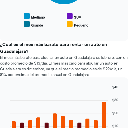
gráfico
eje
eje
muestra
Y
X
el
que
que
precio
Mediano
SUV
indica
indica
promedio
el
Grande
Pequeño
las
End
de
precio
of
4
los
promedio
interactive
empresas
tipos
chart
de
más
de
¿Cuál es el mes más barato para rentar un auto en
un
baratas
autos
auto
Guadalajara?
de
más
de
El mes más barato para alquilar un auto en Guadalajara es febrero, con un
renta
populares.
renta.
costo promedio de $13/día. El mes más caro para alquilar un auto en
de
Guadalajara es diciembre, ya que el precio promedio es de $29/día, un
autos
81% por encima del promedio anual en Guadalajara.
El
gráfico
muestra
$40
1
Bar
Chart
eje
graphic.
chart
$30
with
Y
12
que
bars.
$20
indica
el
El
precio
$10
siguiente