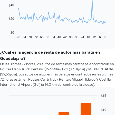
91
$40
data
points.
$20
El
siguiente
gráfico
$0
muestra
90
84
78
72
66
60
54
48
42
36
30
24
18
12
6
0
End
of
cómo
interactive
varía
chart
el
¿Cuál es la agencia de renta de autos más barata en
precio
Guadalajara?
de
En las últimas 72 horas, los autos de renta más baratos se encontraron en
un
Routes Car & Truck Rentals ($6,65/día), Fox ($7,01/día) y MEXRENTACAR
auto
($9,55/día). Los autos de alquiler más baratos encontrados en las últimas
de
72 horas están en Routes Car & Truck Rentals Miguel Hidalgo Y Costilla
renta
International Airport (Gdl) (a 14,0 km del centro de la ciudad).
a
medida
que
$15
se
Bar
Chart
acerca
graphic.
chart
la
with
$10
4
fecha