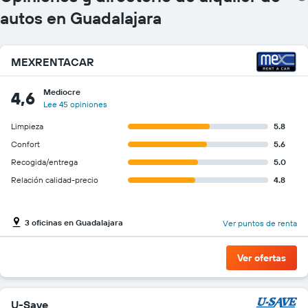
autos en Guadalajara
MEXRENTACAR
Mediocre
4,6
Lee 45 opiniones
Limpieza
5.8
Confort
5.6
Recogida/entrega
5.0
Relación calidad-precio
4.8
3 oficinas en Guadalajara
Ver puntos de renta
Ver ofertas
U-Save