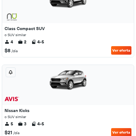
Class Compact SUV
o SUV similar
4
2
4-5
$8
Ver oferta
/día
Nissan Kicks
o SUV similar
5
3
4-5
$21
Ver oferta
/día