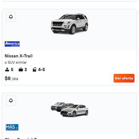
Nissan X-Trail
o SUV similar
5
2
4-5
$8
Ver oferta
/día