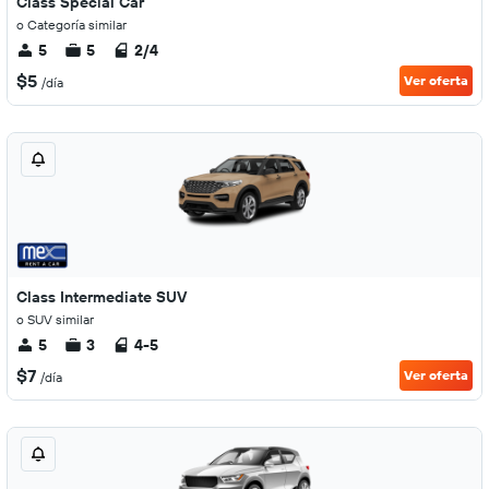
Class Special Car
o Categoría similar
5
5
2/4
$5
Ver oferta
/día
Class Intermediate SUV
o SUV similar
5
3
4-5
$7
Ver oferta
/día