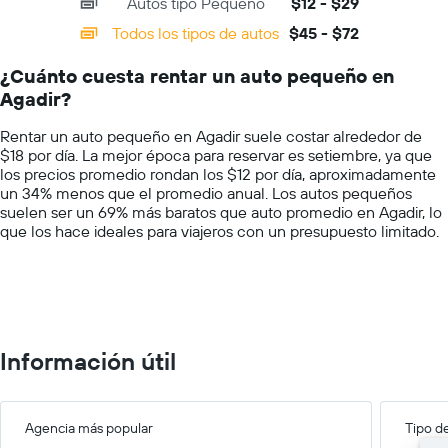
Autos tipo Pequeño
$12 - $29
displaying
barato
categories.
Todos los tipos de autos
$45 - $72
de
Range:
un
14
auto
¿Cuánto cuesta rentar un auto pequeño en
categories.
de
Agadir?
The
renta
chart
por
Rentar un auto pequeño en Agadir suele costar alrededor de
has
empresa.
$18 por día. La mejor época para reservar es setiembre, ya que
1
los precios promedio rondan los $12 por día, aproximadamente
Y
un 34% menos que el promedio anual. Los autos pequeños
axis
suelen ser un 69% más baratos que auto promedio en Agadir, lo
displaying
que los hace ideales para viajeros con un presupuesto limitado.
values.
Range:
0
to
100.
Información útil
Agencia más popular
Tipo d