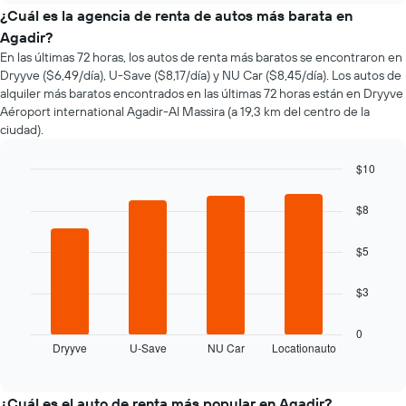
el
¿Cuál es la agencia de renta de autos más barata en
precio
Agadir?
de
En las últimas 72 horas, los autos de renta más baratos se encontraron en
un
Dryyve ($6,49/día), U-Save ($8,17/día) y NU Car ($8,45/día). Los autos de
auto
alquiler más baratos encontrados en las últimas 72 horas están en Dryyve
de
Aéroport international Agadir-Al Massira (a 19,3 km del centro de la
renta
ciudad).
a
medida
que
$10
se
Bar
Chart
acerca
graphic.
chart
$8
la
with
4
fecha
bars.
$5
de
la
El
reserva.
$3
siguiente
El
gráfico
gráfico
muestra
0
muestra
Dryyve
U-Save
NU Car
Locationauto
las
End
1
of
cuatro
eje
interactive
empresas
chart
X
de
¿Cuál es el auto de renta más popular en Agadir?