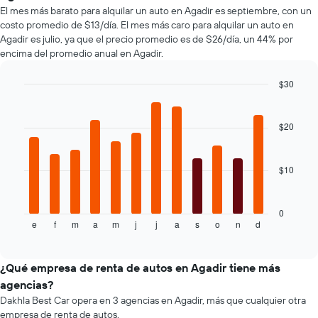
de
más
de
El mes más barato para alquilar un auto en Agadir es septiembre, con un
renta
populares.
renta.
costo promedio de $13/día. El mes más caro para alquilar un auto en
de
Agadir es julio, ya que el precio promedio es de $26/día, un 44% por
autos
encima del promedio anual en Agadir.
El
gráfico
muestra
$30
1
Bar
Chart
eje
graphic.
chart
with
Y
$20
12
que
bars.
indica
el
$10
El
precio
siguiente
más
gráfico
barato
muestra
0
de
e
f
m
a
m
j
j
a
s
o
n
d
el
End
un
of
precio
interactive
auto
promedio
chart
de
de
¿Qué empresa de renta de autos en Agadir tiene más
renta
un
agencias?
por
auto
empresa.
Dakhla Best Car opera en 3 agencias en Agadir, más que cualquier otra
de
empresa de renta de autos.