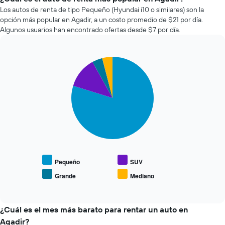
que
renta
Los autos de renta de tipo Pequeño (Hyundai i10 o similares) son la
indica
de
la
opción más popular en Agadir, a un costo promedio de $21 por día.
autos
cantidad
Algunos usuarios han encontrado ofertas desde $7 por día.
más
de
económicas
días
de
previos
Pie
Chart
las
a
graphic.
chart
últimas
la
with
72
reserva.
4
horas.
slices.
El
El
gráfico
gráfico
El
muestra
muestra
siguiente
1
1
gráfico
eje
eje
muestra
Y
X
el
que
que
precio
Pequeño
SUV
indica
indica
promedio
el
Grande
Mediano
las
End
de
precio
of
4
los
promedio
interactive
empresas
tipos
chart
de
más
de
¿Cuál es el mes más barato para rentar un auto en
un
baratas
autos
auto
Agadir?