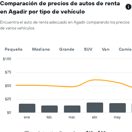
gráfico
Comparación de precios de autos de renta
precio
muestra
promedio
en Agadir por tipo de vehículo
1
de
eje
un
Encuentra el auto de renta adecuado en Agadir comparando los precios
X
auto
de varios vehículos.
que
de
indica
renta
las
por
empresas
día.
Pequeño
Mediano
Grande
SUV
Van
Camio
de
renta
$100
de
Combination
Chart
autos.
graphic.
chart
$75
with
El
2
gráfico
data
$50
muestra
series.
1
eje
$25
The
Y
chart
que
has
$0
indica
1
ene
feb.
mar.
abr.
may.
End
el
of
X
precio
interactive
axis
chart
más