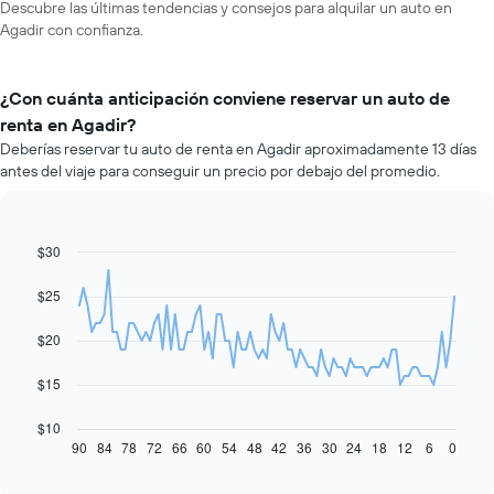
Descubre las últimas tendencias y consejos para alquilar un auto en
Agadir con confianza.
¿Con cuánta anticipación conviene reservar un auto de
renta en Agadir?
Deberías reservar tu auto de renta en Agadir aproximadamente 13 días
antes del viaje para conseguir un precio por debajo del promedio.
$30
Line
Chart
graphic.
chart
with
$25
91
data
$20
points.
El
$15
siguiente
gráfico
$10
muestra
90
84
78
72
66
60
54
48
42
36
30
24
18
12
6
0
End
of
cómo
interactive
varía
chart