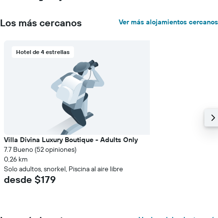
indica
el
Los más cercanos
Ver más alojamientos cercanos
precio
promedio
de
Hotel de 4 estrellas
una
habitación
Villa Divina Luxury Boutique - Adults Only
7.7 Bueno (52 opiniones)
0,26 km
Solo adultos, snorkel, Piscina al aire libre
desde $179