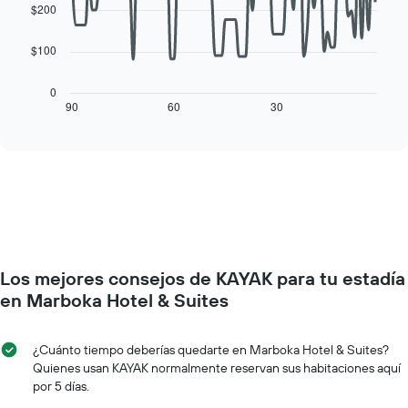
de
data
$200
El
una
points.
gráfico
habitación
muestra
$100
El
1
siguiente
eje
cuadro
0
X
muestra
90
60
30
End
que
of
cómo
interactive
indica
varía
chart
los
el
días
precio
de
de
la
una
semana.
habitación
El
a
gráfico
medida
muestra
Los mejores consejos de KAYAK para tu estadía
que
1
se
en Marboka Hotel & Suites
eje
acerca
Y
la
que
fecha
¿Cuánto tiempo deberías quedarte en Marboka Hotel & Suites?
indica
de
Quienes usan KAYAK normalmente reservan sus habitaciones aquí
el
la
por 5 días.
precio
estadía