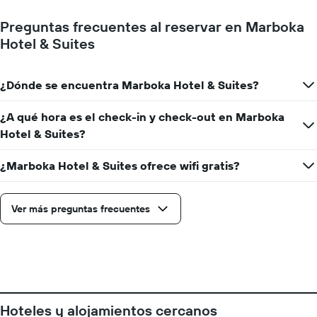
promedio
El
de
gráfico
Preguntas frecuentes al reservar en Marboka
una
muestra
Hotel & Suites
habitación
1
eje
X
¿Dónde se encuentra Marboka Hotel & Suites?
que
indica
la
¿A qué hora es el check-in y check-out en Marboka
cantidad
Hotel & Suites?
de
días
¿Marboka Hotel & Suites ofrece wifi gratis?
que
faltan
para
la
Ver más preguntas frecuentes
estadía
El
gráfico
muestra
1
eje
Y
Hoteles y alojamientos cercanos
que