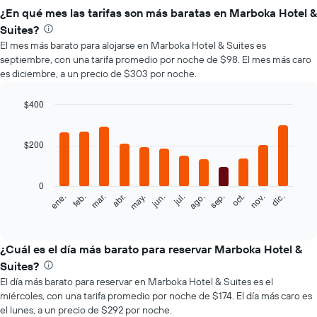
¿En qué mes las tarifas son más baratas en Marboka Hotel &
Suites?
El mes más barato para alojarse en Marboka Hotel & Suites es
septiembre, con una tarifa promedio por noche de $98. El mes más caro
es diciembre, a un precio de $303 por noche.
$400
Bar
Chart
graphic.
chart
with
$200
12
bars.
0
El
feb.
may.
ago.
nov.
mar.
jun.
sep.
dic.
ene.
abr.
jul.
oct.
siguiente
End
of
gráfico
interactive
muestra
chart
el
¿Cuál es el día más barato para reservar Marboka Hotel &
precio
Suites?
promedio
El día más barato para reservar en Marboka Hotel & Suites es el
de
miércoles, con una tarifa promedio por noche de $174. El día más caro es
una
el lunes, a un precio de $292 por noche.
habitación