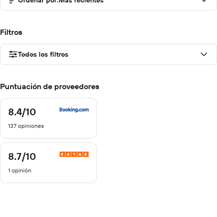
Ordenar por
:
Más recientes
Filtros
Todos los filtros
Puntuación de proveedores
8.4
/10
8.4
de
137 opiniones
10
8.7
/10
8.7
de
1 opinión
10