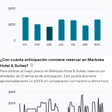
por
mes
$400
El
Bar
Chart
gráfico
graphic.
chart
with
muestra
$200
7
1
bars.
eje
X
El
0
que
siguiente
lun.
mar.
mié.
jue.
vie.
sáb.
dom.
End
indica
of
gráfico
los
interactive
muestra
chart
meses.
el
¿Con cuánta anticipación conviene reservar en Marboka
El
precio
gráfico
Hotel & Suites?
promedio
muestra
Para obtener el mejor precio en Marboka Hotel & Suites, reserva con
de
1
alrededor de 10 semanas de anticipación. Esto podría ahorrarte
una
eje
aproximadamente un 63%% en comparación con hacerlo a última hora.
habitación
Y
por
que
cada
$400
indica
día
Line
Chart
el
de
graphic.
chart
precio
$300
with
la
promedio
90
semana