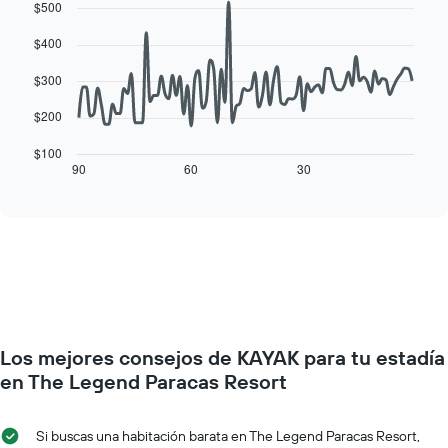
$500
de
graphic.
chart
precio
with
la
promedio
90
$400
semana
de
data
El
una
points.
$300
gráfico
habitación
muestra
El
$200
1
siguiente
eje
cuadro
$100
X
muestra
90
60
30
End
que
of
cómo
interactive
indica
varía
chart
los
el
días
precio
de
de
la
una
semana.
habitación
El
a
gráfico
medida
muestra
Los mejores consejos de KAYAK para tu estadía
que
1
se
en The Legend Paracas Resort
eje
acerca
Y
la
que
fecha
Si buscas una habitación barata en The Legend Paracas Resort,
indica