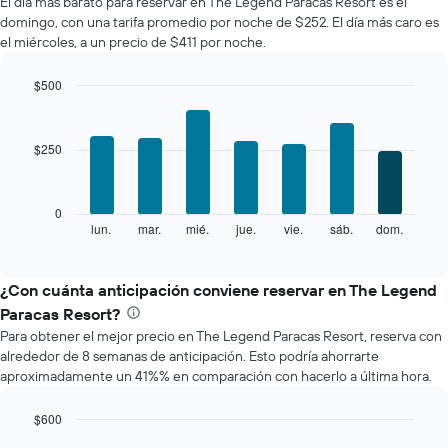
El día más barato para reservar en The Legend Paracas Resort es el
de
domingo, con una tarifa promedio por noche de $252. El día más caro es
una
el miércoles, a un precio de $411 por noche.
habitación
por
mes
$500
El
Bar
Chart
gráfico
graphic.
chart
with
muestra
$250
7
1
bars.
eje
X
El
0
que
siguiente
lun.
mar.
mié.
jue.
vie.
sáb.
dom.
End
indica
of
gráfico
los
interactive
muestra
chart
meses.
el
¿Con cuánta anticipación conviene reservar en The Legend
El
precio
gráfico
Paracas Resort?
promedio
muestra
Para obtener el mejor precio en The Legend Paracas Resort, reserva con
de
1
alrededor de 8 semanas de anticipación. Esto podría ahorrarte
una
eje
aproximadamente un 41%% en comparación con hacerlo a última hora.
habitación
Y
por
que
cada
$600
indica
día
Line
Chart
el