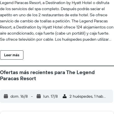
Legend Paracas Resort, a Destination by Hyatt Hotel o disfruta
de los servicios del spa completo. Después podrás saciar el
apetito en uno de los 2 restaurantes de este hotel. Se ofrece
servicio de cambio de toallas a petición. The Legend Paracas
Resort, a Destination by Hyatt Hotel ofrece 124 alojamientos con
aire acondicionado, caja fuerte (cabe un portátil) y caja fuerte.
Se ofrece televisión por cable. Los huéspedes pueden utilizar
los siguientes servicios disponibles en las habitaciones:
frigorífico, microondas y cafetera y tetera. Los baños están
Leer más
equipados con ducha y bañera combinadas, artículos de higiene
personal gratuitos y secador de pelo. Los huéspedes pueden
navegar por la web gracias a nuestro acceso a Internet gratis
Ofertas más recientes para The Legend
(por cable y wifi). Los servicios para las personas de negocios
Paracas Resort
incluyen escritorio y teléfono. Las habitaciones también
incluyen botella de agua gratuita y tabla de planchar con
plancha. Es posible solicitar cambio de toallas y cambio de
dom. 16/8
-
lun. 17/8
2 huéspedes, 1 habitació
sábanas. Se ofrece servicio de limpieza todos los días. En el
alojamiento hay piscina al aire libre y piscina infantil. Otros
servicios de ocio y esparcimiento incluyen una playa privada y