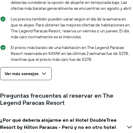
de
deberías considerar la opción de alojarte en temporada baja. Las
el
la
ofertas más baratas generalmente se encuentran en agosto y abril.
precio
estadía
promedio
El
Los precios también pueden variar según el día de la semana en
de
gráfico
que te alojes. Para obtener las mejores ofertas de habitaciones en
una
muestra
The Legend Paracas Resort, reserva un viernes o un jueves. El día
habitación
1
más caro normalmente es el miércoles.
eje
X
El precio más barato de una habitación en The Legend Paracas
que
Resort reservada en KAYAK en las últimas 2 semanas fue de $278,
indica
mientras que el precio más caro fue de $278.
la
cantidad
Ver más consejos
de
días
que
faltan
Preguntas frecuentes al reservar en The
para
Legend Paracas Resort
la
estadía
El
¿Por qué debería alojarme en el Hotel DoubleTree
gráfico
muestra
Resort by Hilton Paracas - Perú y no en otro hotel
1