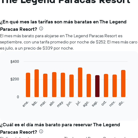
¿En qué mes las tarifas son más baratas en The Legend
Paracas Resort?
El mes más barato para alojarse en The Legend Paracas Resort es
septiembre, con una tarifa promedio por noche de $252. El mes más caro
es julio, a un precio de $339 por noche.
$400
Bar
Chart
graphic.
chart
with
$200
12
bars.
0
El
feb.
may.
ago.
nov.
mar.
jun.
sep.
dic.
ene.
abr.
jul.
oct.
siguiente
End
of
gráfico
interactive
muestra
chart
el
¿Cuál es el día más barato para reservar The Legend
precio
Paracas Resort?
promedio