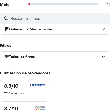
Malo
41
Ordenar por
:
Más recientes
Filtros
Todos los filtros
Puntuación de proveedores
8.8
/10
8.8
de
1966 opiniones
10
8.7
/10
8.7