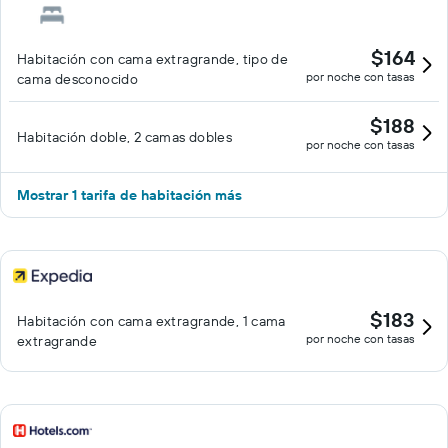
gimnasio. Se pueden practicar las actividades de ocio y
esparcimiento que se indican más abajo en las instalaciones o
$164
Habitación con cama extragrande, tipo de
cerca del alojamiento (es posible que se aplique un recargo).
por noche con tasas
cama desconocido
$188
Habitación doble, 2 camas dobles
por noche con tasas
Mostrar 1 tarifa de habitación más
$183
Habitación con cama extragrande, 1 cama
por noche con tasas
extragrande