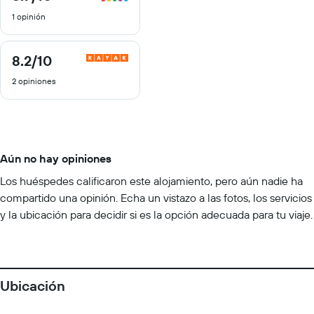
de
1 opinión
10
8.2
/10
8.2
de
2 opiniones
10
Aún no hay opiniones
Los huéspedes calificaron este alojamiento, pero aún nadie ha
compartido una opinión. Echa un vistazo a las fotos, los servicios
y la ubicación para decidir si es la opción adecuada para tu viaje.
Ubicación