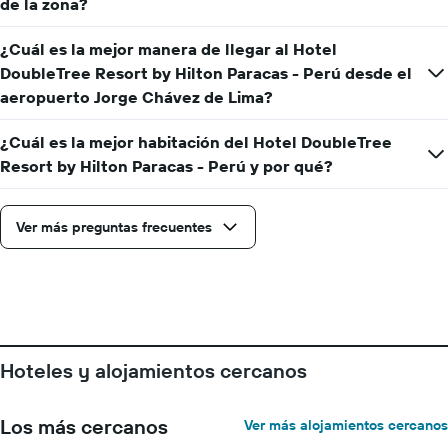
de la zona?
eje
Y
¿Cuál es la mejor manera de llegar al Hotel
que
indica
DoubleTree Resort by Hilton Paracas - Perú desde el
el
aeropuerto Jorge Chávez de Lima?
precio
promedio
¿Cuál es la mejor habitación del Hotel DoubleTree
de
una
Resort by Hilton Paracas - Perú y por qué?
habitación
Ver más preguntas frecuentes
Hoteles y alojamientos cercanos
Los más cercanos
Ver más alojamientos cercanos