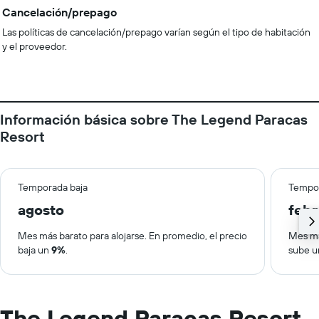
Cancelación/prepago
Las políticas de cancelación/prepago varían según el tipo de habitación
y el proveedor.
Información básica sobre The Legend Paracas
Resort
Temporada baja
Tempor
agosto
febr
Mes más barato para alojarse. En promedio, el precio
Mes má
baja un
9%
.
sube 
The Legend Paracas Resort