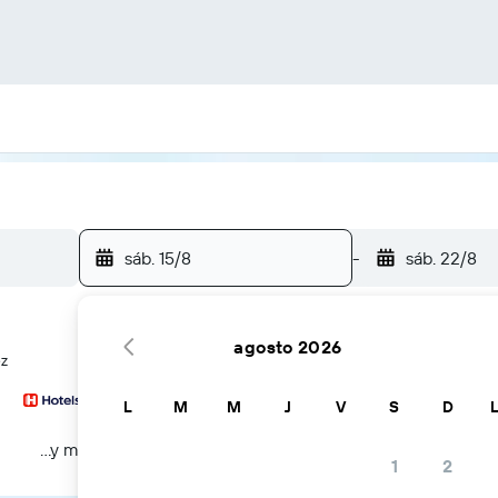
sáb. 15/8
-
sáb. 22/8
agosto 2026
ez
L
M
M
J
V
S
D
...y más
1
2