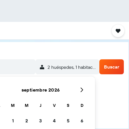
Buscar
2 huéspedes, 1 habitación
septiembre 2026
L
M
M
J
V
S
D
1
2
3
4
5
6