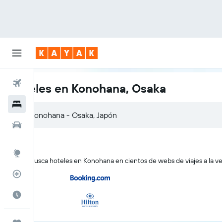
Vuelos
Hoteles en Konohana, Osaka
Hoteles
Autos
Explore
KAYAK busca hoteles en Konohana en cientos de webs de viajes a la v
Rastreador
Cuándo ir