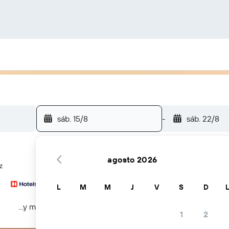
sáb. 15/8
-
sáb. 22/8
agosto 2026
z
L
M
M
J
V
S
D
...y más
1
2