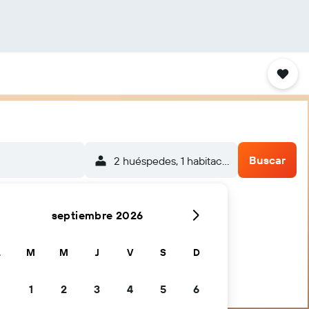
Buscar
2 huéspedes, 1 habitación
septiembre 2026
L
M
M
J
V
S
D
1
2
3
4
5
6