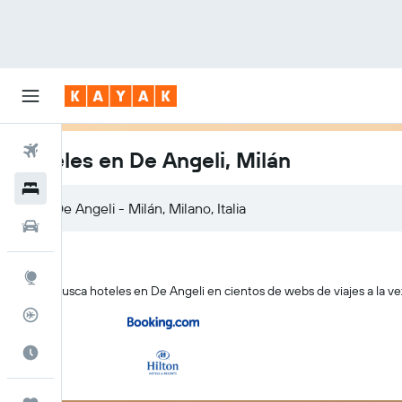
Vuelos
Hoteles en De Angeli, Milán
Hoteles
Autos
Explore
KAYAK busca hoteles en De Angeli en cientos de webs de viajes a la ve
Rastreador
Cuándo ir