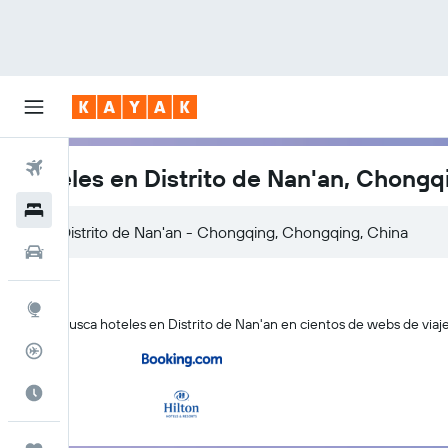
Vuelos
Hoteles en Distrito de Nan'an, Chongq
Hoteles
Autos
Explore
KAYAK busca hoteles en Distrito de Nan'an en cientos de webs de viajes
Rastreador
Cuándo ir