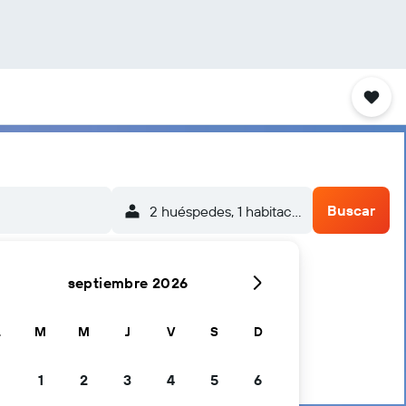
Buscar
2 huéspedes, 1 habitación
septiembre 2026
L
M
M
J
V
S
D
1
2
3
4
5
6