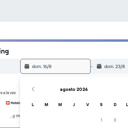
ing
dom. 16/8
-
dom. 23/8
agosto 2026
 a la vez
L
M
M
J
V
S
D
...y más
1
2