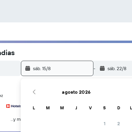
ndias
sáb. 15/8
-
sáb. 22/8
agosto 2026
ez
L
M
M
J
V
S
D
...y más
1
2