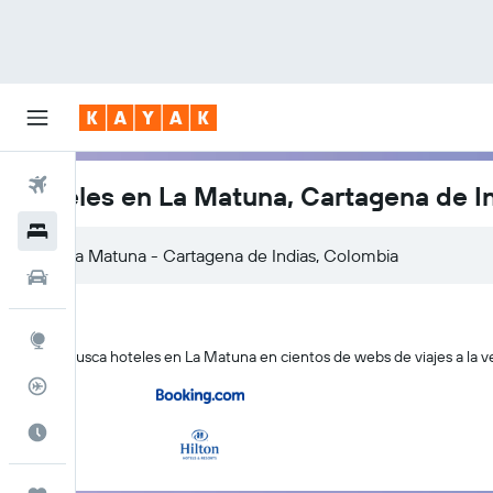
Vuelos
Hoteles en La Matuna, Cartagena de I
Hoteles
Autos
Explore
KAYAK busca hoteles en La Matuna en cientos de webs de viajes a la v
Rastreador
Cuándo ir