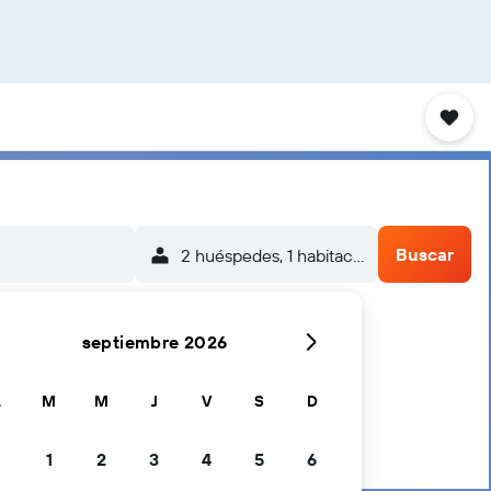
Buscar
2 huéspedes, 1 habitación
septiembre 2026
L
M
M
J
V
S
D
1
2
3
4
5
6