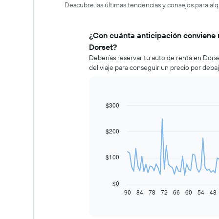
Descubre las últimas tendencias y consejos para alq
¿Con cuánta anticipación conviene 
Dorset?
Deberías reservar tu auto de renta en Dor
del viaje para conseguir un precio por deba
$300
Line
Chart
graphic.
chart
with
91
$200
data
points.
$100
El
siguiente
gráfico
$0
muestra
90
84
78
72
66
60
54
48
End
of
cómo
interactive
varía
chart
el