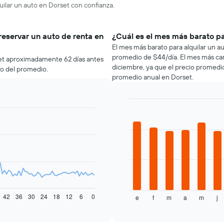
uilar un auto en Dorset con confianza.
reservar un auto de renta en
¿Cuál es el mes más barato pa
El mes más barato para alquilar un 
promedio de $44/día. El mes más car
set aproximadamente 62 días antes
diciembre, ya que el precio promedi
jo del promedio.
promedio anual en Dorset.
Bar
Chart
graphic.
chart
with
12
bars.
El
siguiente
gráfico
muestra
42
36
30
24
18
12
6
0
e
f
m
a
m
j
el
End
of
precio
interactive
promedio
chart