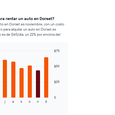
ra rentar un auto en Dorset?
auto en Dorset es noviembre, con un costo
o para alquilar un auto en Dorset es
o es de $65/día, un 22% por encima del
$75
$50
$25
0
j
a
s
o
n
d