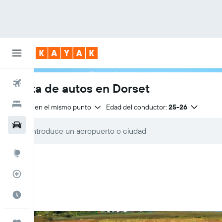
Vuelos
Renta de autos en Dorset
Hoteles
Entrega en el mismo punto
Edad del conductor:
25-26
Autos
Explore
Rastreador
Cuándo ir