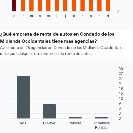
El
gráfico
gráfico
muestra
0
muestra
e
f
m
a
m
j
j
a
s
o
n
d
el
End
1
of
precio
eje
interactive
promedio
chart
X
de
¿Qué empresa de renta de autos en Condado de los
que
un
indica
Midlands Occidentales tiene más agencias?
auto
la
Avis opera en 26 agencias en Condado de los Midlands Occidentales,
de
cantidad
más que cualquier otra empresa de renta de autos.
renta
de
por
días
mes.
30
previos
El
27
a
Bar
Chart
gráfico
24
graphic.
chart
la
21
muestra
with
reserva.
18
4
1
El
15
bars.
eje
gráfico
12
X
muestra
9
El
que
6
1
siguiente
indica
3
eje
gráfico
los
0
Y
muestra
Avis
U-Save
Navcar
JP Vehicle
meses
que
Rentals
las
End
del
indica
of