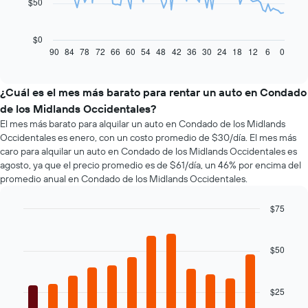
$50
El
siguiente
gráfico
$0
muestra
90
84
78
72
66
60
54
48
42
36
30
24
18
12
6
0
End
of
cómo
interactive
varía
chart
el
¿Cuál es el mes más barato para rentar un auto en Condado
precio
de los Midlands Occidentales?
de
El mes más barato para alquilar un auto en Condado de los Midlands
un
Occidentales es enero, con un costo promedio de $30/día. El mes más
auto
caro para alquilar un auto en Condado de los Midlands Occidentales es
de
agosto, ya que el precio promedio es de $61/día, un 46% por encima del
renta
promedio anual en Condado de los Midlands Occidentales.
a
medida
que
$75
se
Bar
Chart
acerca
graphic.
chart
la
with
$50
12
fecha
bars.
de
la
$25
El
reserva.
siguiente