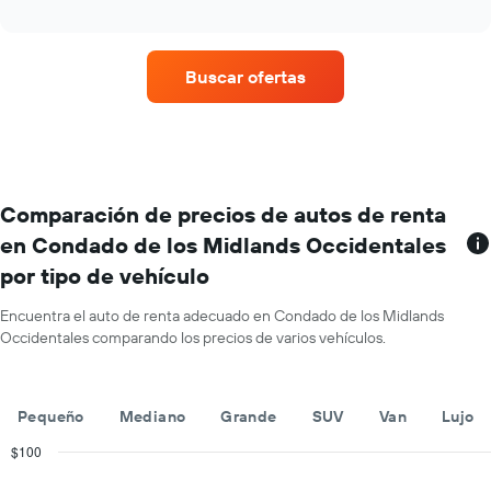
cuatro
año.
interactive
el
empresas
chart
El
precio
de
gráfico
promedio
renta
muestra
de
Buscar ofertas
de
1
un
autos
eje
auto
con
Y
de
más
que
renta.
sucursales.
indica
El
el
gráfico
Comparación de precios de autos de renta
precio
muestra
promedio
en Condado de los Midlands Occidentales
1
de
por tipo de vehículo
eje
un
X
auto
que
Encuentra el auto de renta adecuado en Condado de los Midlands
de
indica
Occidentales comparando los precios de varios vehículos.
renta
las
por
empresas
día.
de
Pequeño
Mediano
Grande
SUV
Van
Lujo
renta
de
$100
autos.
Combination
Chart
El
graphic.