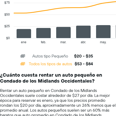
chart
$75
gráfico
with
muestra
2
1
data
$50
series.
eje
Y
$25
The
que
chart
indica
has
el
$0
1
precio
ene
feb.
mar.
abr.
may.
End
of
X
más
interactive
axis
barato
chart
Autos tipo Pequeño
$20 - $35
displaying
de
categories.
un
Todos los tipos de autos
$53 - $84
Range:
auto
14
de
¿Cuánto cuesta rentar un auto pequeño en
categories.
renta
Condado de los Midlands Occidentales?
The
por
chart
empresa.
Rentar un auto pequeño en Condado de los Midlands
has
Occidentales suele costar alrededor de $27 por día. La mejor
1
época para reservar es enero, ya que los precios promedio
Y
rondan los $20 por día, aproximadamente un 26% menos que el
axis
promedio anual. Los autos pequeños suelen ser un 60% más
displaying
baratos que auto promedio en Condado de los Midlands
values.