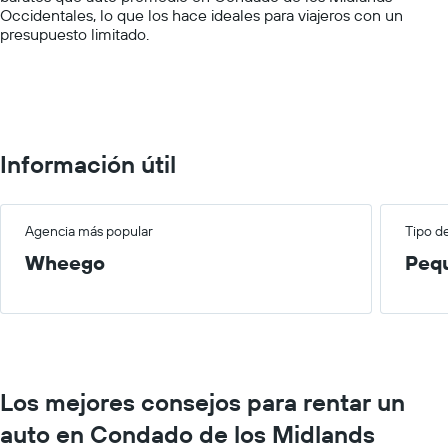
Occidentales, lo que los hace ideales para viajeros con un
Range:
presupuesto limitado.
0
to
100.
Información útil
Agencia más popular
Tipo d
Wheego
Peq
Los mejores consejos para rentar un
auto en Condado de los Midlands