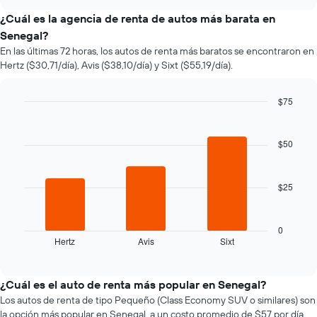
varía
chart
el
¿Cuál es la agencia de renta de autos más barata en
precio
Senegal?
de
En las últimas 72 horas, los autos de renta más baratos se encontraron en
un
Hertz ($30,71/día), Avis ($38,10/día) y Sixt ($55,19/día).
auto
de
renta
$75
a
Bar
Chart
medida
graphic.
chart
que
with
$50
se
3
bars.
acerca
la
$25
El
fecha
siguiente
de
gráfico
la
muestra
reserva.
0
Hertz
Avis
Sixt
las
End
El
of
cuatro
gráfico
interactive
empresas
muestra
chart
de
1
¿Cuál es el auto de renta más popular en Senegal?
renta
eje
Los autos de renta de tipo Pequeño (Class Economy SUV o similares) son
de
X
la opción más popular en Senegal, a un costo promedio de $57 por día.