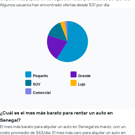
autos
que
Algunos usuarios han encontrado ofertas desde $31 por día.
más
indica
económicas
la
de
cantidad
Pie
Chart
las
de
graphic.
chart
últimas
días
with
72
previos
5
horas.
a
slices.
El
la
gráfico
reserva.
El
muestra
El
siguiente
1
gráfico
gráfico
eje
muestra
muestra
Pequeño
Grande
X
1
el
que
eje
precio
SUV
Lujo
indica
Y
promedio
Comercial
las
que
End
de
of
4
indica
los
interactive
empresas
el
tipos
chart
más
precio
de
¿Cuál es el mes más barato para rentar un auto en
baratas
promedio
autos
Senegal?
de
de
más
El mes más barato para alquilar un auto en Senegal es marzo, con un
renta
un
populares.
costo promedio de $63/día. El mes más caro para alquilar un auto en
de
auto