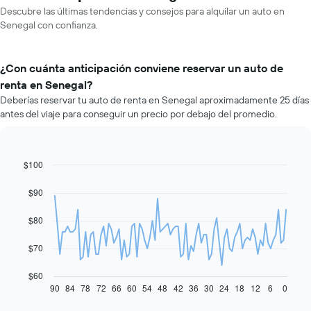
Descubre las últimas tendencias y consejos para alquilar un auto en
Senegal con confianza.
¿Con cuánta anticipación conviene reservar un auto de
renta en Senegal?
Deberías reservar tu auto de renta en Senegal aproximadamente 25 días
antes del viaje para conseguir un precio por debajo del promedio.
$100
Line
Chart
graphic.
chart
with
$90
91
data
$80
points.
El
$70
siguiente
gráfico
$60
muestra
90
84
78
72
66
60
54
48
42
36
30
24
18
12
6
0
End
of
cómo
interactive