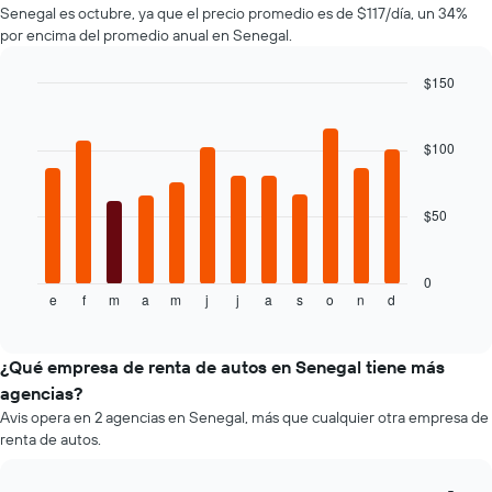
Senegal es octubre, ya que el precio promedio es de $117/día, un 34%
autos
de
por encima del promedio anual en Senegal.
El
renta.
gráfico
muestra
$150
1
Bar
Chart
eje
graphic.
chart
with
Y
$100
12
que
bars.
indica
el
$50
El
precio
siguiente
más
gráfico
barato
muestra
0
de
e
f
m
a
m
j
j
a
s
o
n
d
el
End
un
of
precio
interactive
auto
promedio
chart
de
de
¿Qué empresa de renta de autos en Senegal tiene más
renta
un
agencias?
por
auto
empresa.
Avis opera en 2 agencias en Senegal, más que cualquier otra empresa de
de
renta de autos.
renta
por
mes.