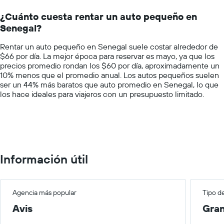
Range:
un
14
auto
¿Cuánto cuesta rentar un auto pequeño en
categories.
de
Senegal?
The
renta
chart
por
Rentar un auto pequeño en Senegal suele costar alrededor de
has
empresa.
$66 por día. La mejor época para reservar es mayo, ya que los
1
precios promedio rondan los $60 por día, aproximadamente un
Y
10% menos que el promedio anual. Los autos pequeños suelen
axis
ser un 44% más baratos que auto promedio en Senegal, lo que
displaying
los hace ideales para viajeros con un presupuesto limitado.
values.
Range:
0
to
150.
Información útil
Agencia más popular
Tipo d
Avis
Gra