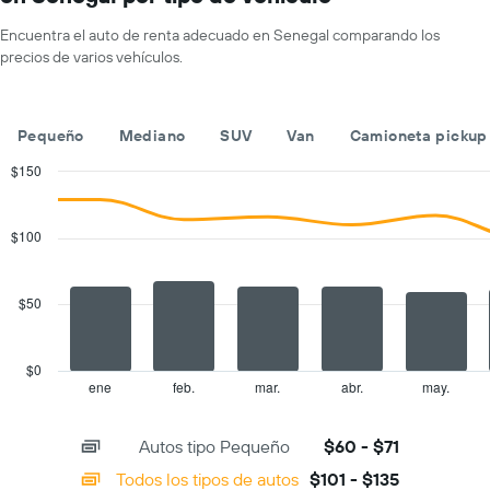
1
de
eje
un
Encuentra el auto de renta adecuado en Senegal comparando los
X
auto
precios de varios vehículos.
que
de
indica
renta
las
por
empresas
día.
Pequeño
Mediano
SUV
Van
Camioneta pickup
de
renta
$150
de
Combination
Chart
autos.
graphic.
chart
with
El
$100
2
gráfico
data
muestra
series.
1
$50
eje
The
Y
chart
que
has
$0
indica
1
ene
feb.
mar.
abr.
may.
End
el
of
X
precio
interactive
axis
chart
más
Autos tipo Pequeño
$60 - $71
displaying
barato
categories.
Todos los tipos de autos
$101 - $135
de