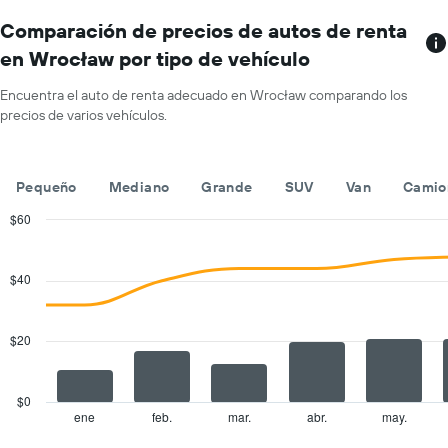
El
el
gráfico
Comparación de precios de autos de renta
precio
muestra
promedio
en Wrocław por tipo de vehículo
1
de
eje
un
Encuentra el auto de renta adecuado en Wrocław comparando los
X
auto
precios de varios vehículos.
que
de
indica
renta
las
por
empresas
día.
Pequeño
Mediano
Grande
SUV
Van
Camio
de
renta
$60
de
Combination
Chart
autos.
graphic.
chart
with
El
$40
2
gráfico
data
muestra
series.
1
$20
eje
The
Y
chart
que
has
$0
indica
1
ene
feb.
mar.
abr.
may.
End
el
of
X
precio
interactive