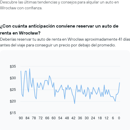
Descubre las últimas tendencias y consejos para alquilar un auto en
Wrocław con confianza.
¿Con cuánta anticipación conviene reservar un auto de
renta en Wrocław?
Deberías reservar tu auto de renta en Wrocław aproximadamente 41 días
antes del viaje para conseguir un precio por debajo del promedio.
$35
Line
Chart
graphic.
chart
with
$30
91
data
$25
points.
El
$20
siguiente
gráfico
$15
muestra
90
84
78
72
66
60
54
48
42
36
30
24
18
12
6
0
End
of
cómo
interactive
varía
chart