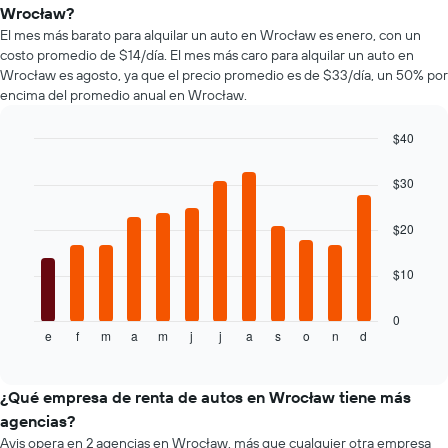
que
autos
Wrocław?
indica
más
El mes más barato para alquilar un auto en Wrocław es enero, con un
la
populares.
costo promedio de $14/día. El mes más caro para alquilar un auto en
cantidad
Wrocław es agosto, ya que el precio promedio es de $33/día, un 50% por
de
encima del promedio anual en Wrocław.
días
previos
a
$40
la
Bar
Chart
reserva.
graphic.
chart
$30
El
with
12
gráfico
bars.
muestra
$20
1
El
eje
$10
siguiente
Y
gráfico
que
muestra
0
indica
e
f
m
a
m
j
j
a
s
o
n
d
el
End
el
of
precio
precio
interactive
promedio
chart
promedio
de
¿Qué empresa de renta de autos en Wrocław tiene más
de
un
un
agencias?
auto
auto
Avis opera en 2 agencias en Wrocław, más que cualquier otra empresa