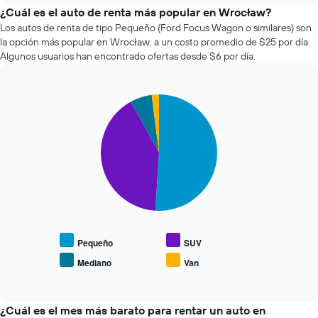
el
¿Cuál es el auto de renta más popular en Wrocław?
precio
Los autos de renta de tipo Pequeño (Ford Focus Wagon o similares) son
de
la opción más popular en Wrocław, a un costo promedio de $25 por día.
un
Algunos usuarios han encontrado ofertas desde $6 por día.
auto
de
renta
Pie
a
Chart
graphic.
chart
medida
with
que
4
se
slices.
acerca
la
El
fecha
siguiente
de
gráfico
la
muestra
reserva.
el
El
precio
Pequeño
SUV
gráfico
promedio
Mediano
Van
muestra
End
de
of
1
los
interactive
eje
tipos
chart
X
de
¿Cuál es el mes más barato para rentar un auto en