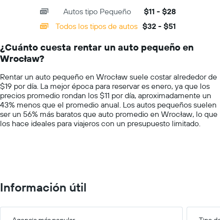
axis
chart
más
Autos tipo Pequeño
$11 - $28
displaying
barato
categories.
Todos los tipos de autos
$32 - $51
de
Range:
un
14
auto
¿Cuánto cuesta rentar un auto pequeño en
categories.
de
Wrocław?
The
renta
chart
por
Rentar un auto pequeño en Wrocław suele costar alrededor de
has
empresa.
$19 por día. La mejor época para reservar es enero, ya que los
1
precios promedio rondan los $11 por día, aproximadamente un
Y
43% menos que el promedio anual. Los autos pequeños suelen
axis
ser un 56% más baratos que auto promedio en Wrocław, lo que
displaying
los hace ideales para viajeros con un presupuesto limitado.
values.
Range:
0
to
60.
Información útil
Agencia más popular
Tipo d