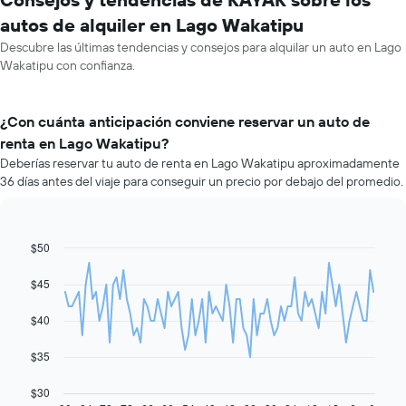
autos de alquiler en Lago Wakatipu
Descubre las últimas tendencias y consejos para alquilar un auto en Lago
Wakatipu con confianza.
¿Con cuánta anticipación conviene reservar un auto de
renta en Lago Wakatipu?
Deberías reservar tu auto de renta en Lago Wakatipu aproximadamente
36 días antes del viaje para conseguir un precio por debajo del promedio.
$50
Line
Chart
graphic.
chart
with
$45
91
data
$40
points.
El
$35
siguiente
gráfico
$30