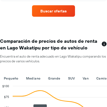
un
de
auto
un
Buscar ofertas
de
auto
renta.
de
renta
por
mes.
El
gráfico
Comparación de precios de autos de renta
muestra
en Lago Wakatipu por tipo de vehículo
1
eje
Encuentra el auto de renta adecuado en Lago Wakatipu comparando los
X
precios de varios vehículos.
que
indica
los
meses
Pequeño
Mediano
Grande
SUV
Van
Camio
del
año.
$100
El
Combination
Chart
gráfico
graphic.
chart
$75
with
muestra
2
1
data