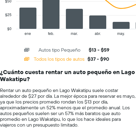
$50
eje
series.
Y
que
$25
The
indica
chart
el
has
$0
precio
1
ene
feb.
mar.
abr.
may.
End
promedio
of
X
de
interactive
axis
chart
un
Autos tipo Pequeño
$13 - $59
displaying
auto
categories.
Todos los tipos de autos
$37 - $90
de
Range:
renta
14
por
¿Cuánto cuesta rentar un auto pequeño en Lago
categories.
día.
Wakatipu?
The
chart
Rentar un auto pequeño en Lago Wakatipu suele costar
has
alrededor de $27 por día. La mejor época para reservar es mayo,
1
ya que los precios promedio rondan los $13 por día,
Y
aproximadamente un 52% menos que el promedio anual. Los
axis
autos pequeños suelen ser un 57% más baratos que auto
displaying
promedio en Lago Wakatipu, lo que los hace ideales para
values.
viajeros con un presupuesto limitado.
Range:
0