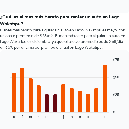
de
eje
of
los
interactive
X
tipos
chart
que
de
¿Cuál es el mes más barato para rentar un auto en Lago
indica
autos
Wakatipu?
la
más
cantidad
El mes más barato para alquilar un auto en Lago Wakatipu es mayo, con
populares.
de
un costo promedio de $26/día. El mes más caro para alquilar un auto en
días
Lago Wakatipu es diciembre, ya que el precio promedio es de $68/día,
previos
un 65% por encima del promedio anual en Lago Wakatipu.
a
la
$75
reserva.
Bar
Chart
El
graphic.
chart
gráfico
with
$50
muestra
12
1
bars.
eje
$25
Y
El
que
siguiente
indica
gráfico
el
muestra
0
e
f
m
a
m
j
j
a
s
o
n
d
precio
el
End
of
promedio
precio
interactive
de
promedio
chart