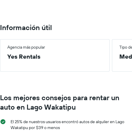
to
100.
Información útil
Agencia más popular
Tipo d
Yes Rentals
Med
Los mejores consejos para rentar un
auto en Lago Wakatipu
El 25% de nuestros usuarios encontró autos de alquiler en Lago
Wakatipu por $39 o menos