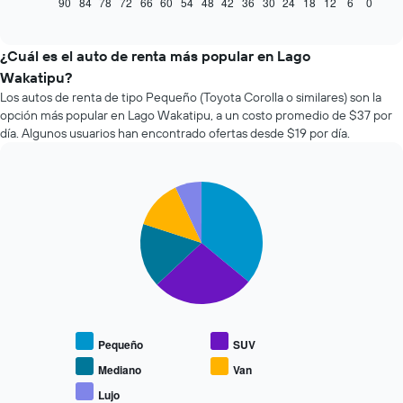
muestra
90
84
78
72
66
60
54
48
42
36
30
24
18
12
6
0
End
of
cómo
interactive
varía
chart
el
¿Cuál es el auto de renta más popular en Lago
precio
Wakatipu?
de
Los autos de renta de tipo Pequeño (Toyota Corolla o similares) son la
un
opción más popular en Lago Wakatipu, a un costo promedio de $37 por
auto
día. Algunos usuarios han encontrado ofertas desde $19 por día.
de
renta
a
medida
Pie
Chart
que
graphic.
chart
with
se
5
acerca
slices.
la
fecha
El
de
siguiente
la
gráfico
reserva.
muestra
El
Pequeño
SUV
el
gráfico
precio
Mediano
Van
muestra
promedio
1
Lujo
End