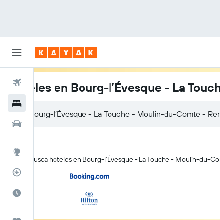
Vuelos
Hoteles en Bourg-l’Évesque - La Tou
Hoteles
Autos
Explore
KAYAK busca hoteles en Bourg-l’Évesque - La Touche - Moulin-du-Comt
Rastreador
Cuándo ir