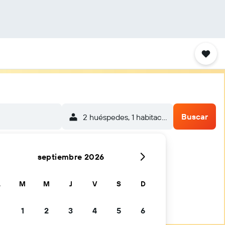
Buscar
2 huéspedes, 1 habitación
septiembre 2026
L
M
M
J
V
S
D
1
2
3
4
5
6