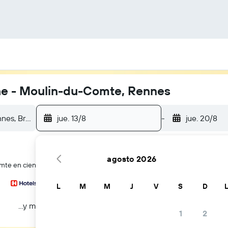
che - Moulin-du-Comte, Rennes
jue. 13/8
-
jue. 20/8
agosto 2026
e en cientos de webs de viajes a la vez
L
M
M
J
V
S
D
...y más
1
2