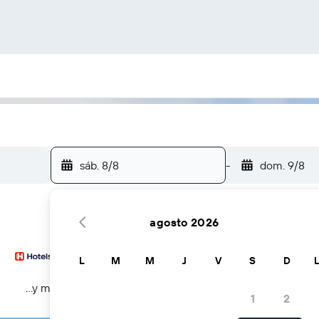
sáb. 8/8
-
dom. 9/8
agosto 2026
L
M
M
J
V
S
D
...y más
1
2