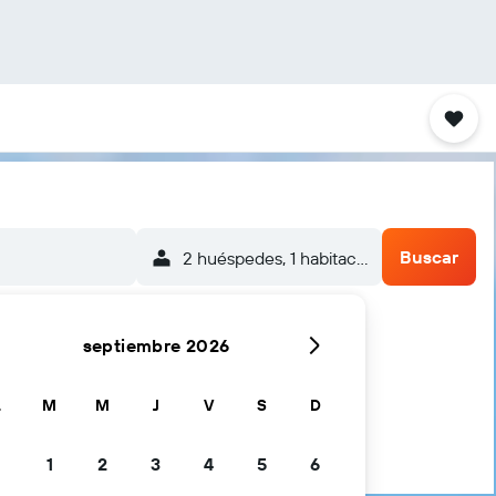
Buscar
2 huéspedes, 1 habitación
septiembre 2026
L
M
M
J
V
S
D
1
2
3
4
5
6