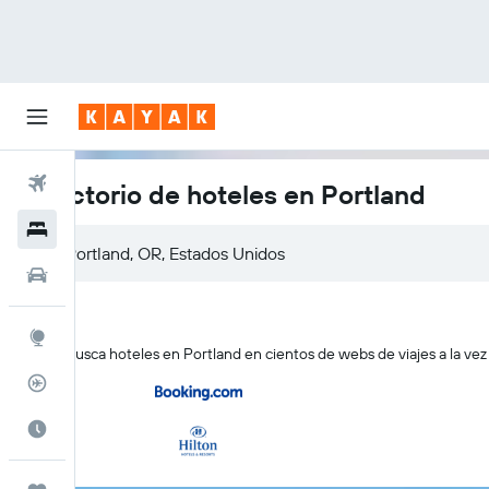
Vuelos
Directorio de hoteles en Portland
Hoteles
Autos
Explore
KAYAK busca hoteles en Portland en cientos de webs de viajes a la vez
Rastreador
Cuándo ir