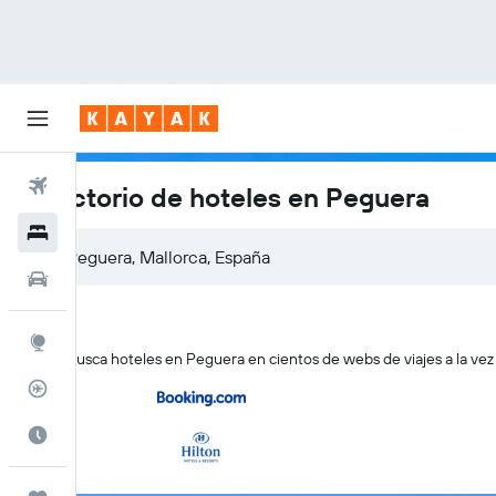
Vuelos
Directorio de hoteles en Peguera
Hoteles
Autos
Explore
KAYAK busca hoteles en Peguera en cientos de webs de viajes a la vez
Rastreador
Cuándo ir