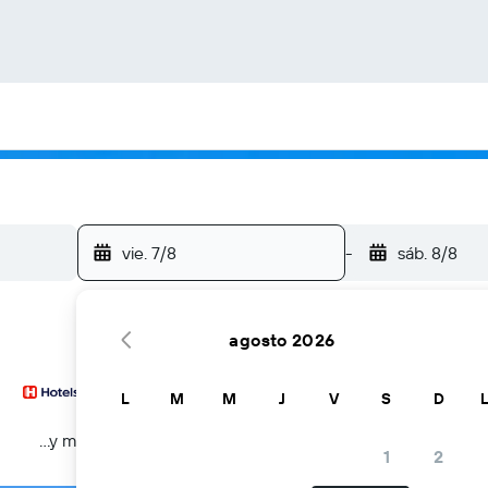
vie. 7/8
-
sáb. 8/8
agosto 2026
L
M
M
J
V
S
D
...y más
1
2