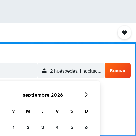
Buscar
2 huéspedes, 1 habitación
septiembre 2026
L
M
M
J
V
S
D
1
2
3
4
5
6