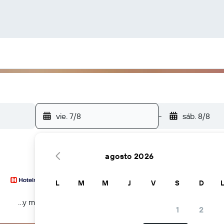
vie. 7/8
-
sáb. 8/8
agosto 2026
L
M
M
J
V
S
D
...y más
1
2