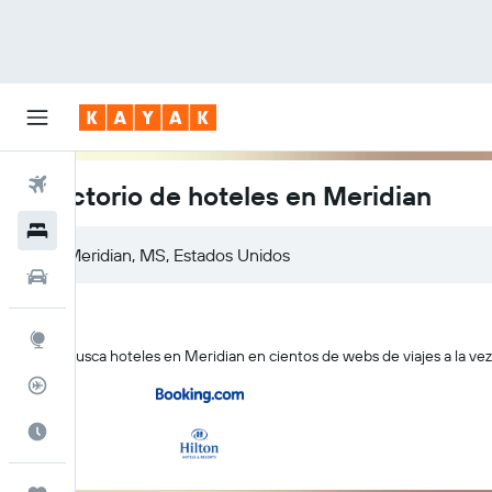
Vuelos
Directorio de hoteles en Meridian
Hoteles
Meridian, MS, Estados Unidos
Autos
Explore
KAYAK busca hoteles en Meridian en cientos de webs de viajes a la vez
Rastreador
Cuándo ir