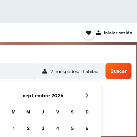
Iniciar sesión
Buscar
2 huéspedes, 1 habitación
septiembre 2026
L
M
M
J
V
S
D
1
2
3
4
5
6