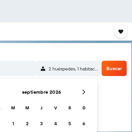
Buscar
2 huéspedes, 1 habitación
septiembre 2026
L
M
M
J
V
S
D
1
2
3
4
5
6