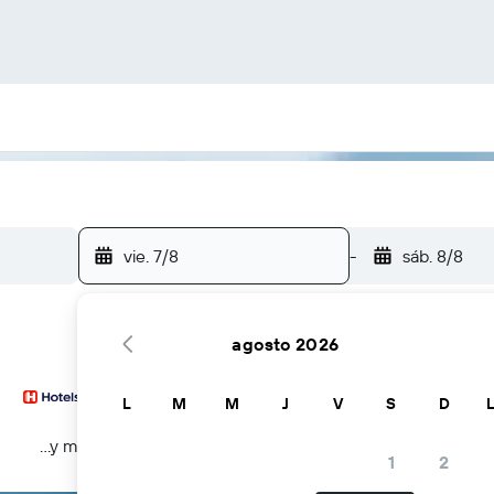
vie. 7/8
-
sáb. 8/8
agosto 2026
L
M
M
J
V
S
D
...y más
1
2