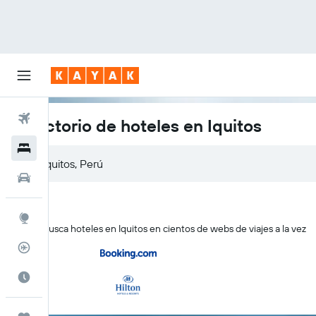
Vuelos
Directorio de hoteles en Iquitos
Hoteles
Autos
Explore
KAYAK busca hoteles en Iquitos en cientos de webs de viajes a la vez
Rastreador
Cuándo ir