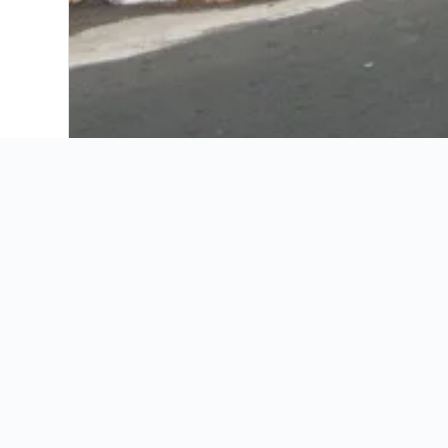
Amazon Apart Hotel
Amazon Rainforest Lodge
Apart Hotel Casa Morey
Ari's Hotel III
Atlantis Hotel Iquitos
Bora Hotel
El Dorado Classic Hotel
El Dorado Express Hotel
Emperador Terraza Hotel