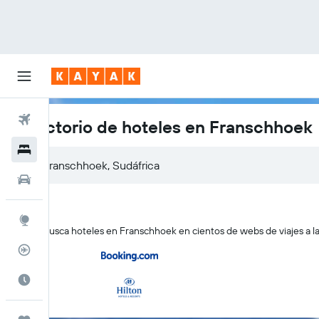
Vuelos
Directorio de hoteles en Franschhoek
Hoteles
Autos
Explore
KAYAK busca hoteles en Franschhoek en cientos de webs de viajes a la
Rastreador
Cuándo ir