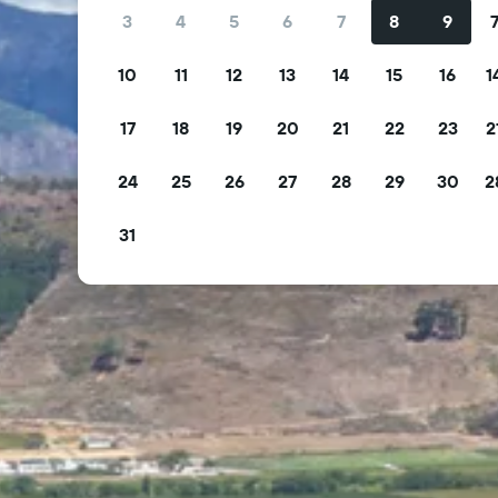
3
4
5
6
7
8
9
10
11
12
13
14
15
16
1
17
18
19
20
21
22
23
2
24
25
26
27
28
29
30
2
31