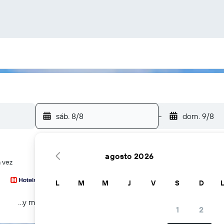
sáb. 8/8
-
dom. 9/8
agosto 2026
 vez
L
M
M
J
V
S
D
...y más
1
2