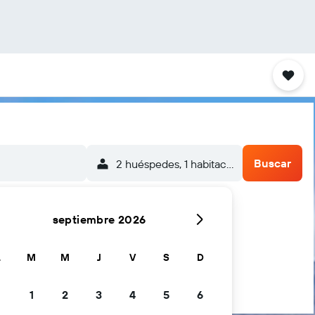
Buscar
2 huéspedes, 1 habitación
septiembre 2026
L
M
M
J
V
S
D
1
2
3
4
5
6