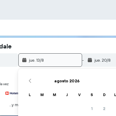
dale
jue. 13/8
-
jue. 20/8
agosto 2026
la vez
L
M
M
J
V
S
D
...y más
1
2