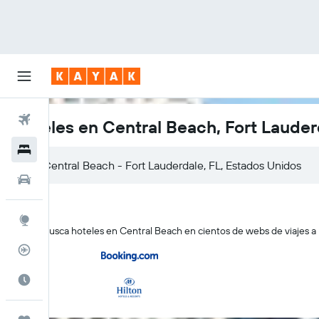
Vuelos
Hoteles en Central Beach, Fort Lauder
Hoteles
Autos
Explore
KAYAK busca hoteles en Central Beach en cientos de webs de viajes a 
Rastreador
Cuándo ir