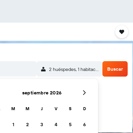
Buscar
2 huéspedes, 1 habitación
septiembre 2026
L
M
M
J
V
S
D
1
2
3
4
5
6