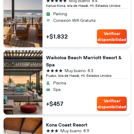
5 estrellas
Muy bueno
8.4
Kailua-Kona, Isla de Hawái, HI, Estados Unidos
Parking
Conexión Wifi Gratuita
Verificar
+$1.832
disponibilidad
Waikoloa Beach Marriott Resort &
Spa
4 estrellas
Muy bueno
8.3
Puako, Isla de Hawái, HI, Estados Unidos
Piscina
Spa
Verificar
+$457
disponibilidad
Kona Coast Resort
3 estrellas
Muy bueno
8.9