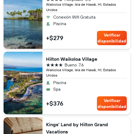
Waikoloa Village, Isla de Hawái, HI, Estados
Unidos
Conexión Wifi Gratuita
Piscina
Verificar
+$279
disponibilidad
Hilton Waikoloa Village
4 estrellas
Bueno
7.6
Waikoloa Village, Isla de Hawái, HI, Estados
Unidos
Piscina
Spa
Verificar
+$376
disponibilidad
Kings' Land by Hilton Grand
Vacations