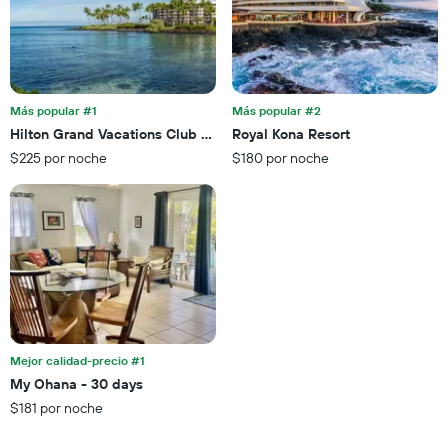
de
gráfico
una
muestra
habitación
1
para
eje
esta
X
noche,
que
Más popular #1
Más popular #2
calculado
indica
Hilton Grand Vacations Club Ocean Tower Waikoloa Village
Royal Kona Resort
a
las
partir
$225 por noche
$180 por noche
categorías
de
de
los
los
últimos
hoteles
3 días
por
estrellas.
El
gráfico
muestra
1
eje
Mejor calidad-precio #1
X
My Ohana - 30 days
que
$181 por noche
indica
el