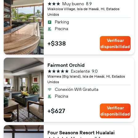
3 estrellas
Muy bueno
8.9
Waikoloa Village, Isla de Hawái, HI, Estados
Unidos
Parking
Piscina
Verificar
+$338
disponibilidad
Fairmont Orchid
5 estrellas
Excelente
9.0
Waimea (Big Island), Isla de Hawái, HI, Estados
Unidos
Conexión Wifi Gratuita
Piscina
Verificar
+$627
disponibilidad
Four Seasons Resort Hualalai