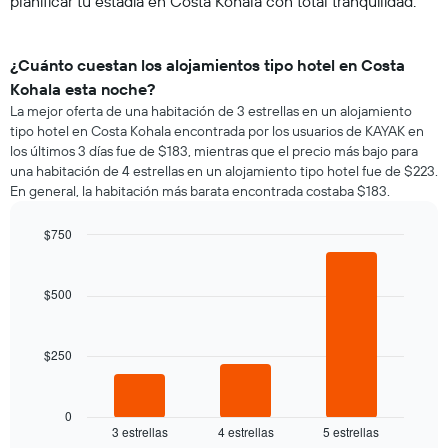
planificar tu estadía en Costa Kohala con total tranquilidad.
¿Cuánto cuestan los alojamientos tipo hotel en Costa
Kohala esta noche?
La mejor oferta de una habitación de 3 estrellas en un alojamiento
tipo hotel en Costa Kohala encontrada por los usuarios de KAYAK en
los últimos 3 días fue de $183, mientras que el precio más bajo para
una habitación de 4 estrellas en un alojamiento tipo hotel fue de $223.
En general, la habitación más barata encontrada costaba $183.
$750
Bar
Chart
graphic.
chart
with
$500
3
bars.
$250
El
siguiente
gráfico
muestra
0
3 estrellas
4 estrellas
5 estrellas
el
End
of