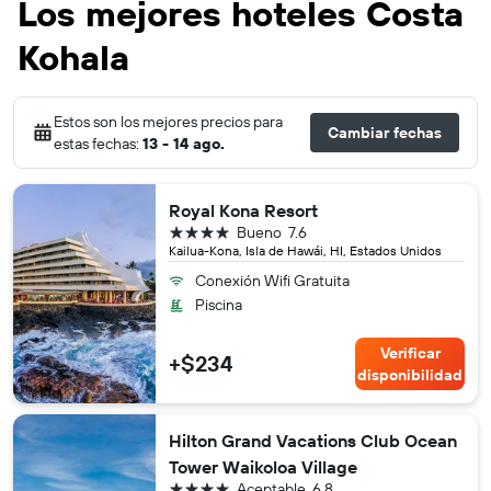
Los mejores hoteles Costa
Kohala
Estos son los mejores precios para
Cambiar fechas
estas fechas:
13 - 14 ago.
Royal Kona Resort
4 estrellas
Bueno
7.6
Kailua-Kona, Isla de Hawái, HI, Estados Unidos
Conexión Wifi Gratuita
Piscina
Verificar
+$234
disponibilidad
Hilton Grand Vacations Club Ocean
Tower Waikoloa Village
4 estrellas
Aceptable
6.8