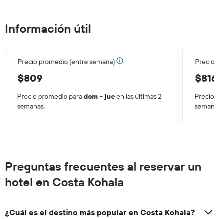
precio
promedio
de
Información útil
una
habitación
para
este
Precio promedio (entre semana)
Precio 
fin
de
$809
$816
semana,
calculado
Precio promedio para
dom - jue
en las últimas 2
Precio 
a
semanas.
semana
partir
de
los
últimos
3 días.
Preguntas frecuentes al reservar un
hotel en Costa Kohala
¿Cuál es el destino más popular en Costa Kohala?