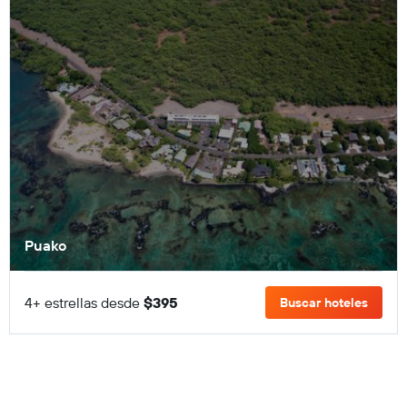
Puako
4+ estrellas desde
$395
Buscar hoteles