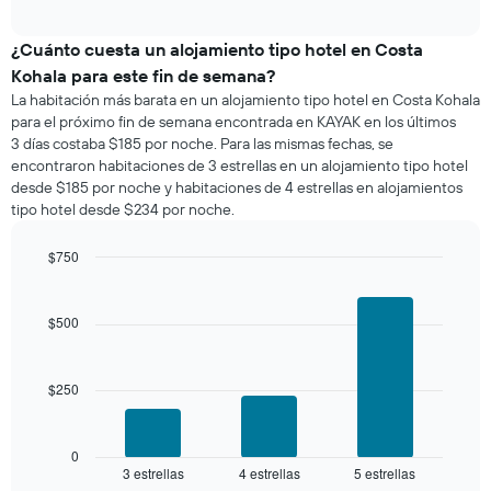
precio
interactive
promedio
chart
de
¿Cuánto cuesta un alojamiento tipo hotel en Costa
una
Kohala para este fin de semana?
habitación
La habitación más barata en un alojamiento tipo hotel en Costa Kohala
para
para el próximo fin de semana encontrada en KAYAK en los últimos
esta
3 días costaba $185 por noche. Para las mismas fechas, se
noche,
encontraron habitaciones de 3 estrellas en un alojamiento tipo hotel
calculado
desde $185 por noche y habitaciones de 4 estrellas en alojamientos
a
tipo hotel desde $234 por noche.
partir
de
los
$750
últimos
Bar
Chart
3 días
graphic.
chart
with
y
$500
3
agrupado
bars.
por
número
$250
El
de
siguiente
estrellas
gráfico
El
muestra
0
gráfico
3 estrellas
4 estrellas
5 estrellas
el
End
muestra
of