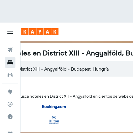
Vuelos
Hoteles en District XIII - Angyalföld, 
Hoteles
Autos
Explore
KAYAK busca hoteles en District XIII - Angyalföld en cientos de webs de 
Rastreador
Cuándo ir