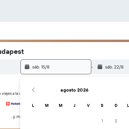
Budapest
sáb. 15/8
-
sáb. 22/8
agosto 2026
viajes a la vez
L
M
M
J
V
S
D
...y más
1
2