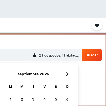
Buscar
2 huéspedes, 1 habitación
septiembre 2026
L
M
M
J
V
S
D
1
2
3
4
5
6