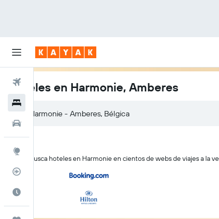
Vuelos
Hoteles en Harmonie, Amberes
Hoteles
Autos
Explore
KAYAK busca hoteles en Harmonie en cientos de webs de viajes a la ve
Rastreador
Cuándo ir