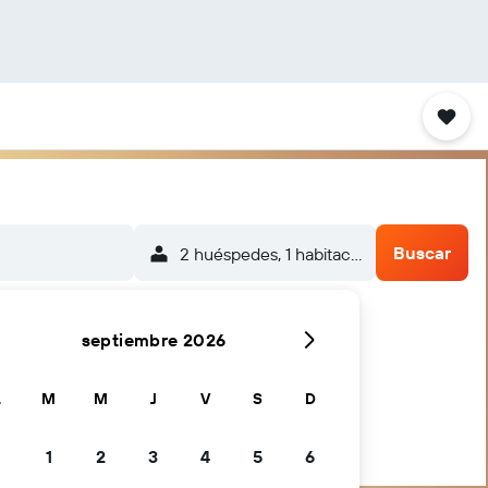
Buscar
2 huéspedes, 1 habitación
septiembre 2026
L
M
M
J
V
S
D
1
2
3
4
5
6