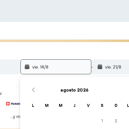
vie. 14/8
-
vie. 21/8
agosto 2026
z
L
M
M
J
V
S
D
...y más
1
2