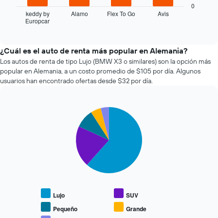
gráfico
0
reserva.
muestra
keddy by
Alamo
Flex To Go
Avis
El
Europcar
las
End
gráfico
of
cuatro
interactive
muestra
empresas
chart
1
de
¿Cuál es el auto de renta más popular en Alemania?
eje
renta
Los autos de renta de tipo Lujo (BMW X3 o similares) son la opción más
X
de
popular en Alemania, a un costo promedio de $105 por día. Algunos
que
autos
usuarios han encontrado ofertas desde $32 por día.
indica
más
la
económicas
cantidad
de
de
Pie
Chart
las
días
graphic.
chart
últimas
previos
with
72
5
a
horas.
slices.
la
El
reserva.
gráfico
El
El
muestra
siguiente
gráfico
1
gráfico
muestra
eje
muestra
1
Lujo
SUV
X
el
eje
que
precio
Pequeño
Grande
Y
indica
promedio