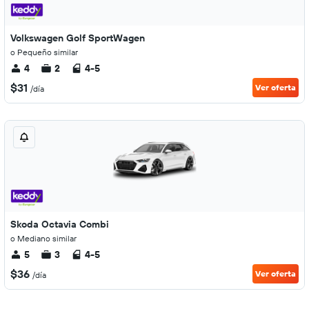
Volkswagen Golf SportWagen
o Pequeño similar
4
2
4-5
$31
Ver oferta
/día
Skoda Octavia Combi
o Mediano similar
5
3
4-5
$36
Ver oferta
/día