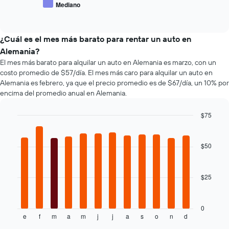
que
Mediano
las
End
de
indica
of
4
los
el
interactive
empresas
tipos
chart
precio
más
de
¿Cuál es el mes más barato para rentar un auto en
promedio
baratas
autos
de
Alemania?
de
más
un
El mes más barato para alquilar un auto en Alemania es marzo, con un
renta
populares.
auto
costo promedio de $57/día. El mes más caro para alquilar un auto en
de
de
Alemania es febrero, ya que el precio promedio es de $67/día, un 10% por
autos
renta.
encima del promedio anual en Alemania.
El
gráfico
muestra
$75
1
Bar
Chart
eje
graphic.
chart
with
Y
$50
12
que
bars.
indica
el
$25
El
precio
siguiente
más
gráfico
barato
muestra
0
de
e
f
m
a
m
j
j
a
s
o
n
d
el
End
un
of
precio