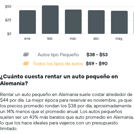
1
data
$50
eje
series.
Y
que
$25
The
indica
chart
el
has
$0
precio
1
ene
feb.
mar.
abr.
may.
End
promedio
of
X
de
interactive
axis
chart
un
Autos tipo Pequeño
$38 - $53
displaying
auto
categories.
Todos los tipos de autos
$59 - $90
de
Range:
renta
14
por
¿Cuánto cuesta rentar un auto pequeño en
categories.
día.
Alemania?
The
chart
Rentar un auto pequeño en Alemania suele costar alrededor de
has
$44 por día. La mejor época para reservar es noviembre, ya que
1
los precios promedio rondan los $38 por día, aproximadamente
Y
un 14% menos que el promedio anual. Los autos pequeños
axis
suelen ser un 43% más baratos que auto promedio en Alemania,
displaying
lo que los hace ideales para viajeros con un presupuesto
values.
limitado.
Range: