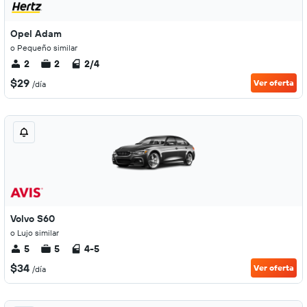
Opel Adam
o Pequeño similar
2
2
2/4
$29
Ver oferta
/día
Volvo S60
o Lujo similar
5
5
4-5
$34
Ver oferta
/día