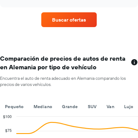
interactive
auto
promedio
chart
de
de
renta
un
por
Buscar ofertas
auto
empresa.
de
renta
por
mes.
El
gráfico
Comparación de precios de autos de renta
muestra
en Alemania por tipo de vehículo
1
eje
Encuentra el auto de renta adecuado en Alemania comparando los
X
precios de varios vehículos.
que
indica
los
meses
Pequeño
Mediano
Grande
SUV
Van
Lujo
del
año.
$100
El
Combination
Chart
gráfico
graphic.
chart
$75
with
muestra
2