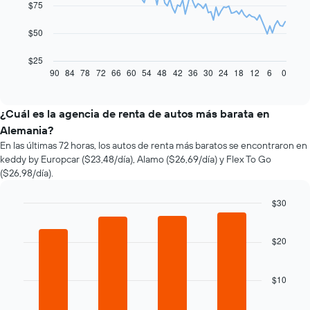
$75
points.
El
$50
siguiente
gráfico
$25
muestra
90
84
78
72
66
60
54
48
42
36
30
24
18
12
6
0
End
of
cómo
interactive
varía
chart
el
¿Cuál es la agencia de renta de autos más barata en
precio
Alemania?
de
En las últimas 72 horas, los autos de renta más baratos se encontraron en
un
keddy by Europcar ($23,48/día), Alamo ($26,69/día) y Flex To Go
auto
($26,98/día).
de
renta
a
$30
medida
Bar
Chart
que
graphic.
chart
with
$20
se
4
acerca
bars.
la
$10
fecha
El
de
siguiente
la