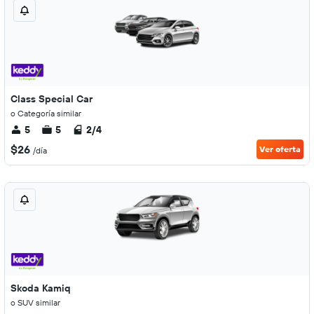
Class Special Car
o Categoría similar
5
5
2/4
$26
Ver oferta
/día
Skoda Kamiq
o SUV similar