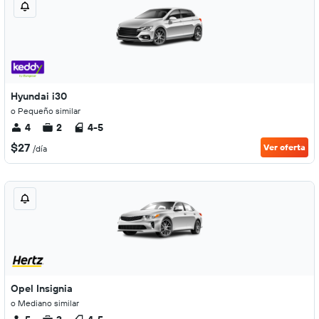
Hyundai i30
o Pequeño similar
4
2
4-5
$27
Ver oferta
/día
Opel Insignia
o Mediano similar