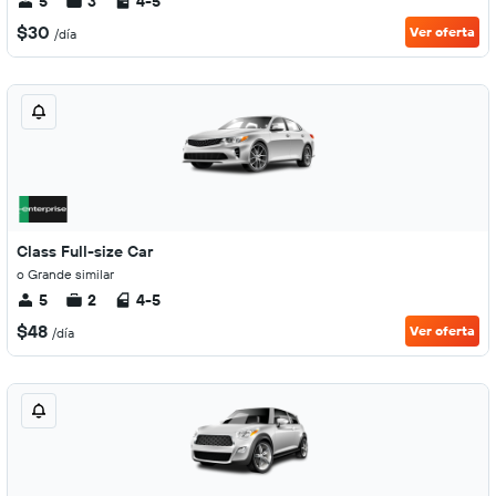
5
3
4-5
$30
Ver oferta
/día
Class Full-size Car
o Grande similar
5
2
4-5
$48
Ver oferta
/día