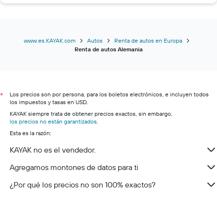
Renta de autos en Karlsruhe
Renta de autos en Leipzig
Renta de autos en Constanza
www.es.KAYAK.com
Autos
Renta de autos en Europa
Renta de autos Alemania
Renta de autos en Saarbrücken
Renta de autos en Dortmund
Renta de autos en Dresde
Los precios son por persona, para los boletos electrónicos, e incluyen todos
Renta de autos en Mosela alemán
*
los impuestos y tasas en USD.
Renta de autos en Ruta Romántica
KAYAK siempre trata de obtener precios exactos, sin embargo,
los precios no están garantizados
Renta de autos en Selva Negra
.
Esta es la razón:
Renta de autos en Algovia
KAYAK no es el vendedor.
Renta de autos en Eifel
Renta de autos en Brezal de Luneburgo
Agregamos montones de datos para ti
Renta de autos en Harz
¿Por qué los precios no son 100% exactos?
Renta de autos en Sauerland
Renta de autos en Tegernsee
Renta de autos en Bosque bávaro