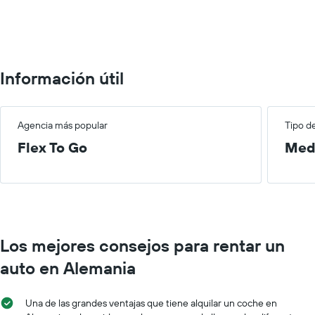
0
to
100.
Información útil
Agencia más popular
Tipo d
Flex To Go
Med
Los mejores consejos para rentar un
auto en Alemania
Una de las grandes ventajas que tiene alquilar un coche en