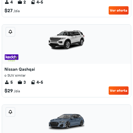
4
2
4-5
$27
Ver oferta
/día
Nissan Qashqai
o SUV similar
5
3
4-5
$29
Ver oferta
/día