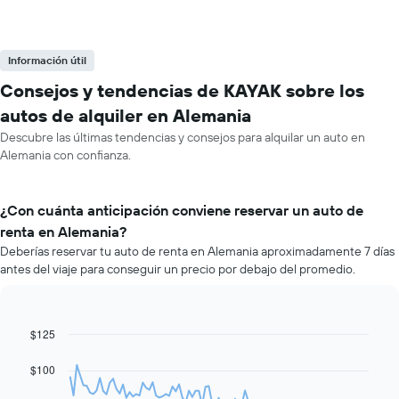
Información útil
Consejos y tendencias de KAYAK sobre los
autos de alquiler en Alemania
Descubre las últimas tendencias y consejos para alquilar un auto en
Alemania con confianza.
¿Con cuánta anticipación conviene reservar un auto de
renta en Alemania?
Deberías reservar tu auto de renta en Alemania aproximadamente 7 días
antes del viaje para conseguir un precio por debajo del promedio.
$125
Line
Chart
graphic.
chart
with
$100
91
data